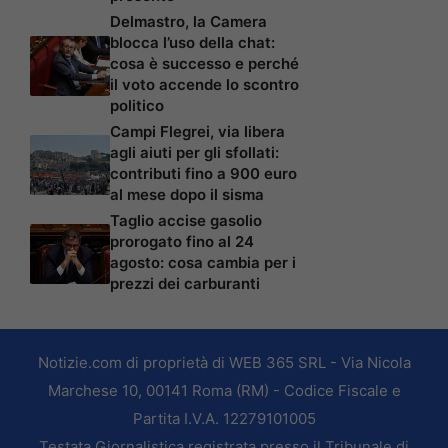
Delmastro, la Camera
blocca l’uso della chat:
cosa è successo e perché
il voto accende lo scontro
politico
Campi Flegrei, via libera
agli aiuti per gli sfollati:
contributi fino a 900 euro
al mese dopo il sisma
Taglio accise gasolio
prorogato fino al 24
agosto: cosa cambia per i
prezzi dei carburanti
Notizie.com di proprietà di WEB 365 SRL - Via Nicola
Marchese 10, 00141 Roma (RM) - Codice Fiscale e
Partita I.V.A. 12279101005
Testata Giornalistica registrata presso il Tribunale di