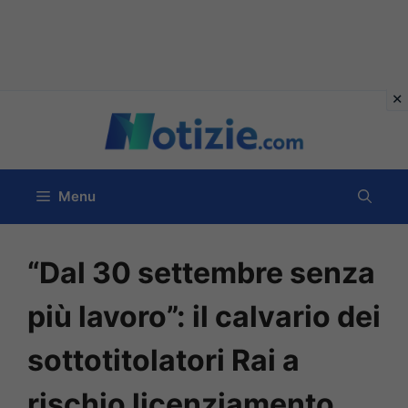
Vai
al
contenuto
Menu
“Dal 30 settembre senza
più lavoro”: il calvario dei
sottotitolatori Rai a
rischio licenziamento