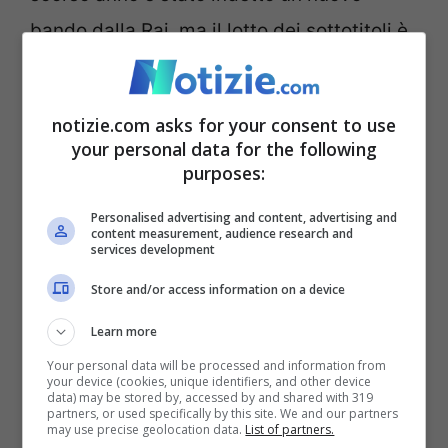
bando dalla Rai, ma il lotto dei sottotitoli è
stato diviso in più lotti e chi poteva
partecipare per aggiudicarsene uno, non
notizie.com asks for your consent to use
poteva presentarsi per gareggiare anche
your personal data for the following
purposes:
per l’altro. Così è successo che un’azienda
si è aggiudicata un lotto ed ha assorbito
Personalised advertising and content, advertising and
content measurement, audience research and
(per effetto della clausola sociale del
services development
bando) un numero x di sottotitolatori dalla
Store and/or access information on a device
Logit, ma non la totalità. I lavoratori da
Learn more
assorbire sono stati scelti in base ad una
Your personal data will be processed and information from
your device (cookies, unique identifiers, and other device
tabella non ben determinata che riportava
data) may be stored by, accessed by and shared with 319
partners, or used specifically by this site. We and our partners
caratteristiche sui lavoratori assortite e
may use precise geolocation data.
List of partners.