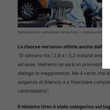
Distributore di carburante (Ansa Foto) – notizie.com
Le risorse verranno attinte anche dalla t
“Si stimano tra i 2,8 e i 3,2 miliardi entr
ad esse.
Vedremo se sarà un provvedimento
dialogo in maggioranza. Ma è certo che da 
esigenze di bilancio e a finanziare comp
centrodestra”;
Il ministro Urso è stato categorico sul tagl