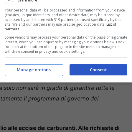
Learn more
Your personal data will be processed and information from your device
(cookies, unique identifiers, and other device data) may be stored by,
accessed by and shared with 319 partners, or used specifically by this
site. We and our partners may use precise geolocation data.
List of
partners.
Some vendors may process your personal data on the basis of legitimate
interest, which you can object to by managing your options below. Look
for a link at the bottom of this page or in the site menu to manage or
withdraw consent in privacy and cookie settings.
assazione degli extraprofitti delle banche?
ate da questa tassazione. Non potremo limitarci
Manage options
Consent
 una tantum o strutturale. È in corso un
solo non sarà in grado di garantire tutte le
letamente il programma di governo del
io alle accise dei carburanti. Alle richieste di