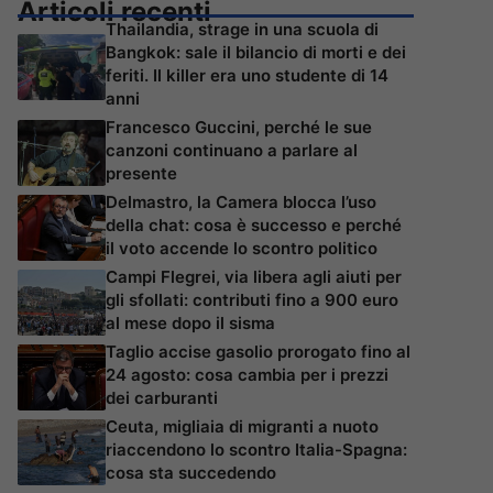
Articoli recenti
Thailandia, strage in una scuola di
Bangkok: sale il bilancio di morti e dei
feriti. Il killer era uno studente di 14
anni
Francesco Guccini, perché le sue
canzoni continuano a parlare al
presente
Delmastro, la Camera blocca l’uso
della chat: cosa è successo e perché
il voto accende lo scontro politico
Campi Flegrei, via libera agli aiuti per
gli sfollati: contributi fino a 900 euro
al mese dopo il sisma
Taglio accise gasolio prorogato fino al
24 agosto: cosa cambia per i prezzi
dei carburanti
Ceuta, migliaia di migranti a nuoto
riaccendono lo scontro Italia-Spagna:
cosa sta succedendo