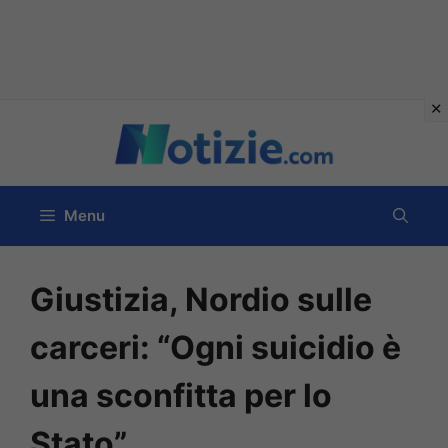
Vai
al
contenuto
Menu
Giustizia, Nordio sulle
carceri: “Ogni suicidio è
una sconfitta per lo
Stato”