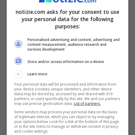
una sconfitta per lo Stato, per la giustizia e
notizie.com asks for your consent to use
mia personale
.
Un dolore personale
“.
your personal data for the following
purposes:
Carceri, Nordio afferma:
Personalised advertising and content, advertising and
content measurement, audience research and
“Ogni suicidio è una
services development
Store and/or access information on a device
sconfitta per lo Stato”
Learn more
“
La circolare che abbiamo emanato di
Your personal data will be processed and information from
your device (cookies, unique identifiers, and other device
recente per aumentare l’aiuto psicologico
data) may be stored by, accessed by and shared with 319
partners, or used specifically by this site. We and our partners
ai detenuti che versano in condizione di
may use precise geolocation data.
List of partners.
Some vendors may process your personal data on the basis
particolare disagio si inserisce in una
of legitimate interest, which you can object to by managing
your options below. Look for a link at the bottom of this page
volontà più ampia di vicinanza verso i
or in the site menu to manage or withdraw consent in privacy
and cookie settings.