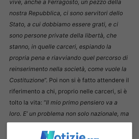
vive, anche a Ferragosto, un pezzo della
nostra Repubblica, ci sono servitori dello
Stato, a cui dobbiamo essere grati, e ci
sono persone private della libertà, che
stanno, in quelle carceri, espiando la
propria pena e riavviando quel percorso di
reinserimento nella società, come vuole la
Costituzione
”. Poi non si è fatto attendere il
riferimento a chi, proprio nelle carceri, si è
tolto la vita: “
Il mio primo pensiero va a
loro. E’ un problema non solo nazionale, ma
mondiale.
Dobbiamo fare di tutto per
ridurla
, se non eliminarla.
Ogni suicido è