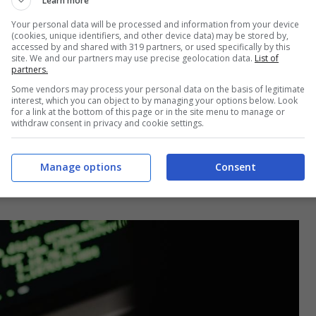
Learn more
Your personal data will be processed and information from your device
a il cybercrime?
(cookies, unique identifiers, and other device data) may be stored by,
accessed by and shared with 319 partners, or used specifically by this
site. We and our partners may use precise geolocation data.
List of
ci troviamo di fronte a una sfida significativa
partners.
criminale in rapidissima crescita,
Some vendors may process your personal data on the basis of legitimate
interest, which you can object to by managing your options below. Look
risorse che dell’organizzazione. Si sta facendo
for a link at the bottom of this page or in the site menu to manage or
withdraw consent in privacy and cookie settings.
mazione e nel reclutamento del personale, sia
talia conta 18 centri operativi per la sicurezza
Manage options
Consent
Si tratta di una forza che pochi Paesi hanno”;