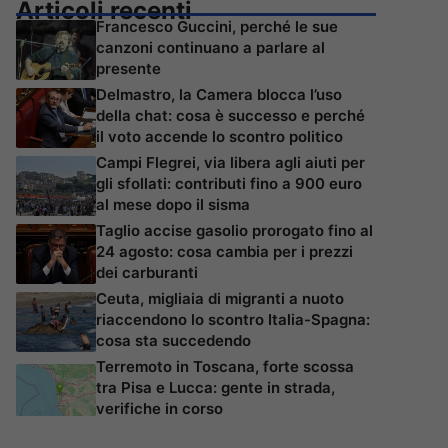
Articoli recenti
Francesco Guccini, perché le sue
canzoni continuano a parlare al
presente
Delmastro, la Camera blocca l’uso
della chat: cosa è successo e perché
il voto accende lo scontro politico
Campi Flegrei, via libera agli aiuti per
gli sfollati: contributi fino a 900 euro
al mese dopo il sisma
Taglio accise gasolio prorogato fino al
24 agosto: cosa cambia per i prezzi
dei carburanti
Ceuta, migliaia di migranti a nuoto
riaccendono lo scontro Italia-Spagna:
cosa sta succedendo
Terremoto in Toscana, forte scossa
tra Pisa e Lucca: gente in strada,
verifiche in corso