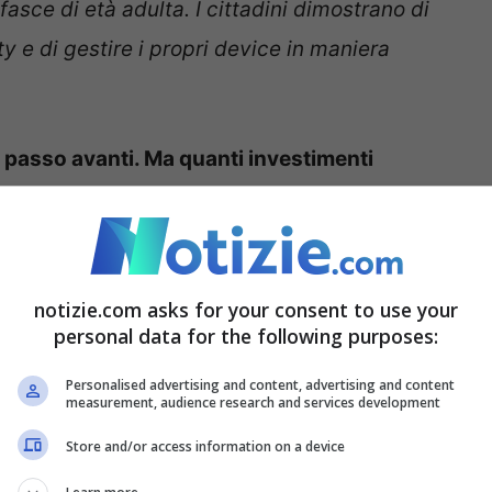
fasce di età adulta. I cittadini dimostrano di
y e di gestire i propri device in maniera
n passo avanti. Ma quanti investimenti
Italia?
l’Italia resta ancora nelle ultime posizioni tra i
ti in sicurezza, ma lo 0.1% del Pil investito ha
notizie.com asks for your consent to use your
ampo progettualità e stimoli,
anche attraverso
personal data for the following purposes:
bernetica dell’Acn, o gli investimenti finanziati
Personalised advertising and content, advertising and content
la sicurezza delle infrastrutture digitali.
L’Italia
measurement, audience research and services development
a già avviato un percorso che comincia a fare i
Store and/or access information on a device