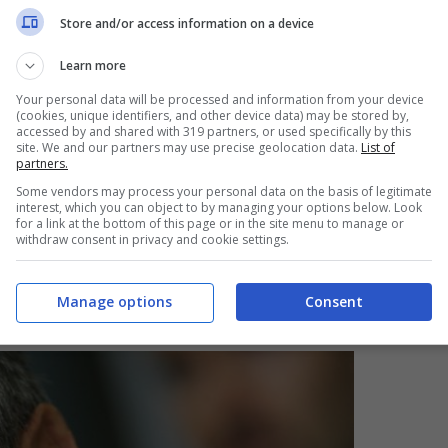
e ci può andare un bambino, una macchina e
Store and/or access information on a device
Ma ci sono armi più indegne di queste bombe a
Learn more
sta l’unica vera insidia, ma siamo in guerra
Your personal data will be processed and information from your device
(cookies, unique identifiers, and other device data) may be stored by,
esto genere, non ci dovrebbero essere civili
,
accessed by and shared with 319 partners, or used specifically by this
site. We and our partners may use precise geolocation data.
List of
è qualche bomba inesplosa può uccidere
partners.
Some vendors may process your personal data on the basis of legitimate
interest, which you can object to by managing your options below. Look
for a link at the bottom of this page or in the site menu to manage or
withdraw consent in privacy and cookie settings.
na a lanciarle, ma solo nel
Manage options
Consent
no deve spiegare il motivo…”