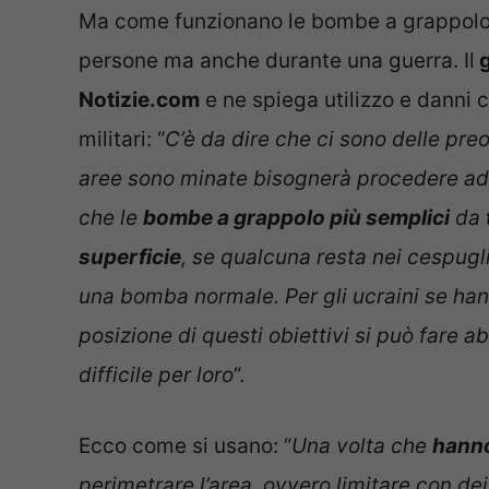
Ma come funzionano le bombe a grappolo, 
persone ma anche durante una guerra. Il
g
Notizie.com
e ne spiega utilizzo e danni 
militari: “
C’è da dire che ci sono delle pr
aree sono minate bisognerà procedere ad u
che le
bombe a grappolo più semplici
da
superficie
, se qualcuna resta nei cespugli
una bomba normale. Per gli ucraini se han
posizione di questi obiettivi si può fare
difficile per loro
“.
Ecco come si usano: “
Una volta che
hanno
perimetrare l’area, ovvero limitare con dei