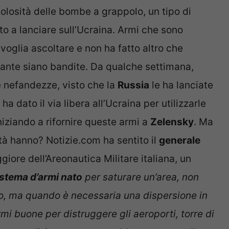
icolosità delle bombe a grappolo, un tipo di
o a lanciare sull’Ucraina. Armi che sono
oglia ascoltare e non ha fatto altro che
ostante siano bandite. Da qualche settimana,
e nefandezze, visto che la
Russia
le ha lanciate
 ha dato il via libera all’Ucraina per utilizzarle
iniziando a rifornire queste armi a
Zelensky
. Ma
à hanno? Notizie.com ha sentito il
generale
giore dell’Areonautica Militare italiana, un
stema d’armi nato
per saturare un’area, non
o, ma quando è necessaria una dispersione in
rmi buone per distruggere gli aeroporti, torre di