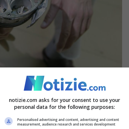
(Ansa Notizie.com)
notizie.com asks for your consent to use your
le bombe a grappolo, il
generale Tricarico
personal data for the following purposes:
mplice: “
Tutti
gridano allo scandalo
per
Personalised advertising and content, advertising and content
 paesi le hanno bandite, il problema è che una
measurement, audience research and services development