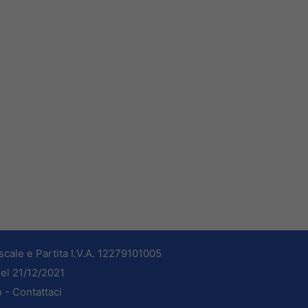
cale e Partita I.V.A. 12279101005
del 21/12/2021
o -
Contattaci