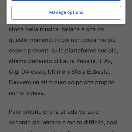
al precedente, ci sono nomi di grande e
Manage options
tutto rispetto che hanno reso grande la
storia della musica italiana e che da
questo momento in poi non potranno più
essere presenti sulle piattaforme sociale,
stiamo parlando di Laura Pausini, J-Ax,
Gigi D’Alessio, Ultimo o Sfera Ebbasta.
Davvero un altro duro colpo che proprio
non ci voleva.
Pare proprio che la strada verso un
accordo sia lontana e molto difficile, cosi