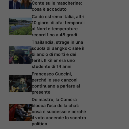
Conte sulle mascherine:
cosa è accaduto
Caldo estremo Italia, altri
10 giorni di afa: temporali
al Nord e temperature
record fino a 48 gradi
Thailandia, strage in una
scuola di Bangkok: sale il
bilancio di morti e dei
feriti. Il killer era uno
studente di 14 anni
Francesco Guccini,
perché le sue canzoni
continuano a parlare al
presente
Delmastro, la Camera
blocca l’uso della chat:
cosa è successo e perché
il voto accende lo scontro
politico