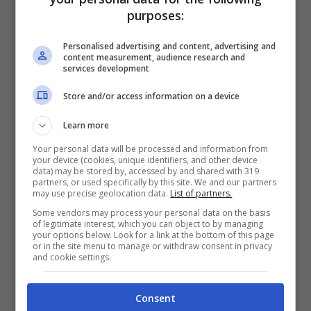
nel 2011 a Londra da Davide d’Atri e
purposes:
Francesco Danieli.
Personalised advertising and content, advertising and
content measurement, audience research and
services development
Store and/or access information on a device
Learn more
Your personal data will be processed and information from
your device (cookies, unique identifiers, and other device
data) may be stored by, accessed by and shared with 319
partners, or used specifically by this site. We and our partners
may use precise geolocation data.
List of partners.
Some vendors may process your personal data on the basis
of legitimate interest, which you can object to by managing
your options below. Look for a link at the bottom of this page
Instagram, Notizie.com
or in the site menu to manage or withdraw consent in privacy
and cookie settings.
Nel loro archivio, anche se si tratta di un
Consent
gruppo decisamente più ristretto rispetto