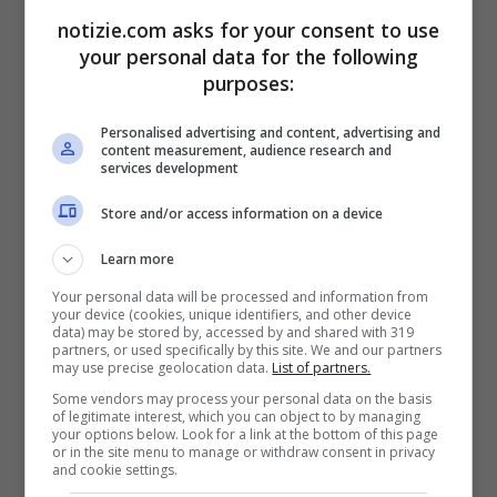
lavoro.
notizie.com asks for your consent to use
your personal data for the following
purposes:
Personalised advertising and content, advertising and
content measurement, audience research and
services development
Store and/or access information on a device
Learn more
Your personal data will be processed and information from
your device (cookies, unique identifiers, and other device
data) may be stored by, accessed by and shared with 319
Donald Trump, foto fonte Ansa Notizie.com
partners, or used specifically by this site. We and our partners
may use precise geolocation data.
List of partners.
Some vendors may process your personal data on the basis
Detto questo,
è anche giusto sottolineare
of legitimate interest, which you can object to by managing
your options below. Look for a link at the bottom of this page
come il procuratore distrettuale di
or in the site menu to manage or withdraw consent in privacy
and cookie settings.
Manhattan, Alvin Bragg, potrebbe