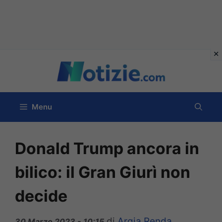
Vai
al
contenuto
Menu
Donald Trump ancora in
bilico: il Gran Giurì non
decide
di
Argia Renda
30 Marzo 2023 - 10:15