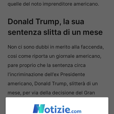
quelle del noto imprenditore americano.
Donald Trump, la sua
sentenza slitta di un mese
Non ci sono dubbi in merito alla faccenda,
cosi come riporta un giornale americano,
pare proprio che la sentenza circa
l’incriminazione dell’ex Presidente
americano, Donald Trump, slitterà di un
mese, per via della decisione del Gran
Giurì, che cosi come da programma, ha
intenzione di prendersi una pausa dal