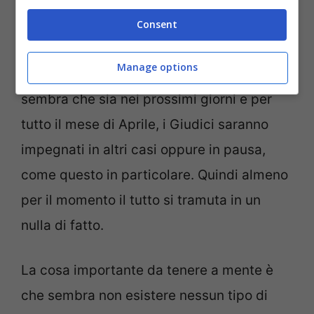
cambiare il programma del gran giurì
e
Consent
chiedergli di riunirsi durante la pausa, ma
Manage options
stando alle indiscrezioni del momento
sembra che sia nei prossimi giorni e per
tutto il mese di Aprile, i Giudici saranno
impegnati in altri casi oppure in pausa,
come questo in particolare. Quindi almeno
per il momento il tutto si tramuta in un
nulla di fatto.
La cosa importante da tenere a mente è
che sembra non esistere nessun tipo di