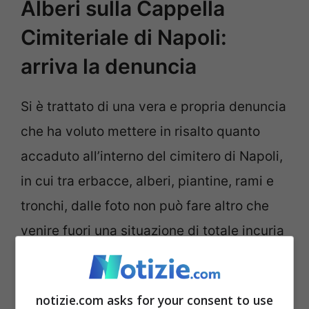
Alberi sulla Cappella
Cimiteriale di Napoli:
arriva la denuncia
Si è trattato di una vera e propria denuncia
che ha voluto mettere in risalto quanto
accaduto all’interno del cimitero di Napoli,
in cui tra erbacce, alberi, piantine, rami e
tronchi, dalle foto non può fare altro che
venire fuori una situazione di totale incuria
che negli anni pare essersi protratta
sempre di più.
notizie.com asks for your consent to use