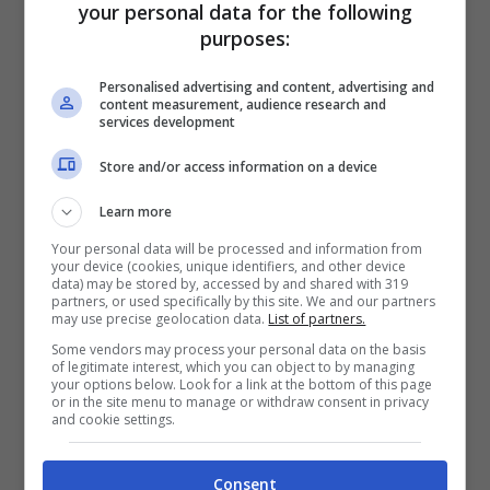
your personal data for the following
purposes:
Personalised advertising and content, advertising and
content measurement, audience research and
services development
Store and/or access information on a device
Learn more
Your personal data will be processed and information from
your device (cookies, unique identifiers, and other device
Cappella cimiteriale, foto fonte Agi.it, Notizie.com
data) may be stored by, accessed by and shared with 319
partners, or used specifically by this site. We and our partners
may use precise geolocation data.
List of partners.
“
Una situazione di incuria selvaggia che
Some vendors may process your personal data on the basis
of legitimate interest, which you can object to by managing
caratterizza il cimitero di Poggioreale”,
your options below. Look for a link at the bottom of this page
or in the site menu to manage or withdraw consent in privacy
denuncia l’associazione che ha anche
and cookie settings.
parlato di quanto accaduto alcuni mesi fa
Consent