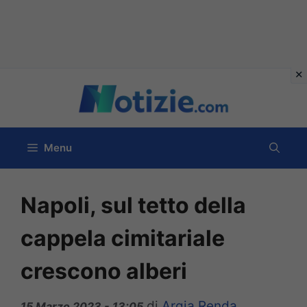
Vai
al
contenuto
Menu
Napoli, sul tetto della
cappela cimitariale
crescono alberi
di
Argia Renda
15 Marzo 2023 - 13:05