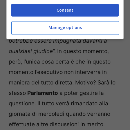
della leader Meloni: “
Quella formulazione
Consent
che separa un padre con permesso di
Manage options
soggiorno da una madre irregolare
potrebbe essere impugnata davanti a
qualsiasi giudice
“. In questo momento,
però, l’unica cosa certa è che in questo
momento l’esecutivo non interverrà in
maniera del tutto diretta. Motivo? Sarà lo
stesso
Parlamento
a poter gestire la
questione. Il tutto verrà rimandato alla
giornata di mercoledì quando verranno
effettuate altre discussioni in merito.