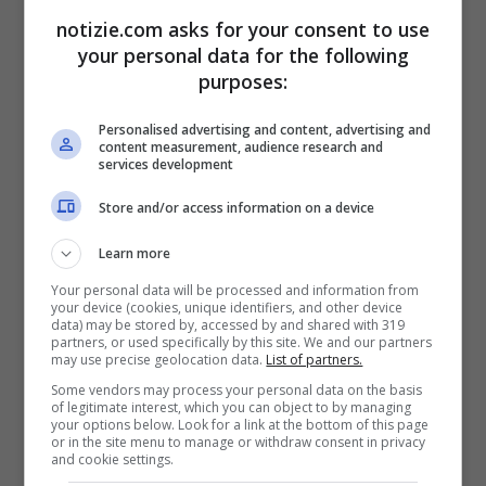
permessi di soggiorno:
notizie.com asks for your consent to use
your personal data for the following
alta tensione tra Fdi e Lega
purposes:
Personalised advertising and content, advertising and
content measurement, audience research and
services development
Store and/or access information on a device
Learn more
Your personal data will be processed and information from
your device (cookies, unique identifiers, and other device
data) may be stored by, accessed by and shared with 319
partners, or used specifically by this site. We and our partners
may use precise geolocation data.
List of partners.
Some vendors may process your personal data on the basis
of legitimate interest, which you can object to by managing
Matteo Salvini e Giorgia Meloni (Ansa Foto) Notizie.com
your options below. Look for a link at the bottom of this page
or in the site menu to manage or withdraw consent in privacy
and cookie settings.
Come riportato da una fonte del partito