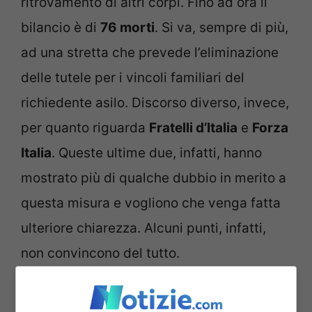
ritrovamento di altri corpi. Fino ad ora il
bilancio è di
76 morti
. Si va, sempre di più,
ad una stretta che prevede l’eliminazione
delle tutele per i vincoli familiari del
richiedente asilo. Discorso diverso, invece,
per quanto riguarda
Fratelli d’Italia
e
Forza
Italia
. Queste ultime due, infatti, hanno
mostrato più di qualche dubbio in merito a
questa misura e vogliono che venga fatta
ulteriore chiarezza. Alcuni punti, infatti,
non convincono del tutto.
Migranti, questione