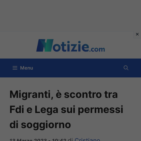
Vai
al
contenuto
Menu
Migranti, è scontro tra
Fdi e Lega sui permessi
di soggiorno
di
Cristiano
13 Marzo 2023 - 10:42