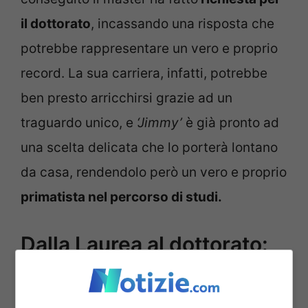
il dottorato
, incassando una risposta che
potrebbe rappresentare un vero e proprio
record. La sua carriera, infatti, potrebbe
ben presto arricchirsi grazie ad un
traguardo unico, e
‘Jimmy’
è già pronto ad
una scelta delicata che lo porterà lontano
da casa, rendendolo però un vero e proprio
primatista nel percorso di studi.
Dalla Laurea al dottorato:
‘Jimmy’ fra i più giovani al
mondo