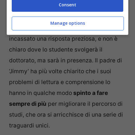
Consent
potrebbe diventare uno dei più giovani a
finire il più alto corso di studi negli Stati
Manage options
Uniti d’America. La sua domanda ha
incassato una risposta preziosa, e non è
chiaro dove lo studente svolgerà il
dottorato, ma sarà in presenza. Il padre di
‘Jimmy’ ha più volte chiarito che i suoi
problemi di lettura e comprensione lo
hanno in qualche modo
spinto a fare
sempre di più
per migliorare il percorso di
studi, che ora si arricchisce di una serie di
traguardi unici.