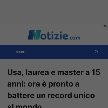
Vai
al
contenuto
Menu
Usa, laurea e master a 15
anni: ora è pronto a
battere un record unico
al mondo