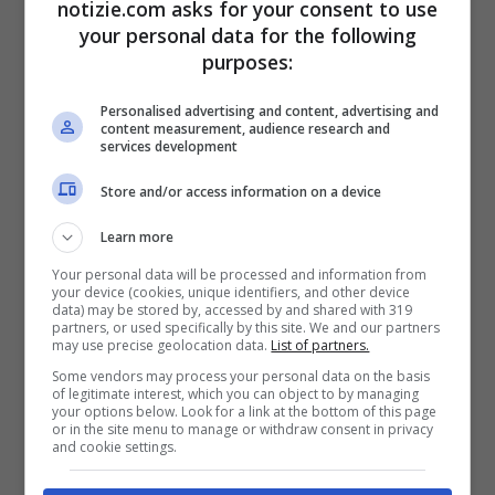
notizie.com asks for your consent to use
your personal data for the following
purposes:
Personalised advertising and content, advertising and
content measurement, audience research and
services development
Store and/or access information on a device
Learn more
Your personal data will be processed and information from
your device (cookies, unique identifiers, and other device
data) may be stored by, accessed by and shared with 319
partners, or used specifically by this site. We and our partners
James Chilimigras, lo studente che sta per raggiungere un
may use precise geolocation data.
List of partners.
record in america (screenshot Twitter)
Some vendors may process your personal data on the basis
of legitimate interest, which you can object to by managing
your options below. Look for a link at the bottom of this page
or in the site menu to manage or withdraw consent in privacy
La richiesta è stata accettata in tempi
and cookie settings.
record e James ‘Jimmy’ Chilimigras