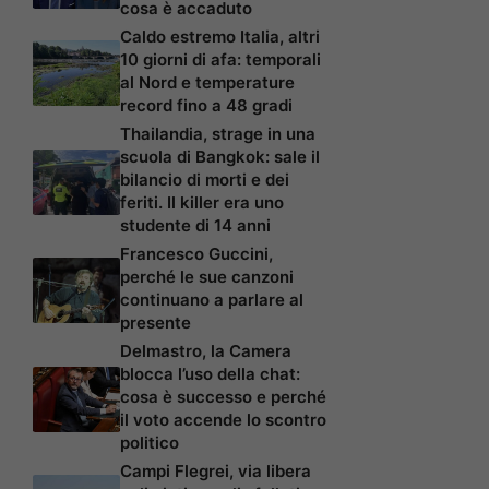
cosa è accaduto
Caldo estremo Italia, altri
10 giorni di afa: temporali
al Nord e temperature
record fino a 48 gradi
Thailandia, strage in una
scuola di Bangkok: sale il
bilancio di morti e dei
feriti. Il killer era uno
studente di 14 anni
Francesco Guccini,
perché le sue canzoni
continuano a parlare al
presente
Delmastro, la Camera
blocca l’uso della chat:
cosa è successo e perché
il voto accende lo scontro
politico
Campi Flegrei, via libera