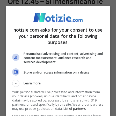
Ore 12.45 – Si intensificano le
proteste
Si moltiplicano gli striscioni mentre alcuni
notizie.com asks for your consent to use
manifestanti allontanano i giornalisti
your personal data for the following
purposes:
presenti. Cresce l’attesa per la sentenza
della Cassazione.
Personalised advertising and content, advertising and
content measurement, audience research and
services development
Ore 12 – Attacchi a Giorgia
Store and/or access information on a device
Meloni
Learn more
Your personal data will be processed and information from
Anarchici in piazza. Attacco a Giorgia
your device (cookies, unique identifiers, and other device
data) may be stored by, accessed by and shared with 319
Meloni definita
“fascistella da bar”.
partners, or used specifically by this site. We and our partners
may use precise geolocation data.
List of partners.
Some vendors may process your personal data on the basis