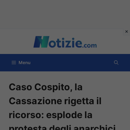
Vai
al
contenuto
Menu
Caso Cospito, la
Cassazione rigetta il
ricorso: esplode la
protesta degli anarchici