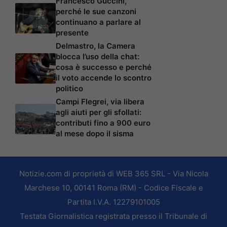
Francesco Guccini,
perché le sue canzoni
continuano a parlare al
presente
Delmastro, la Camera
blocca l’uso della chat:
cosa è successo e perché
il voto accende lo scontro
politico
Campi Flegrei, via libera
agli aiuti per gli sfollati:
contributi fino a 900 euro
al mese dopo il sisma
Notizie.com di proprietà di WEB 365 SRL - Via Nicola
Marchese 10, 00141 Roma (RM) - Codice Fiscale e
Partita I.V.A. 12279101005
Testata Giornalistica registrata presso il Tribunale di