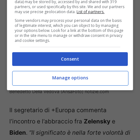
data) may be stored by, accessed by and shared with 319
partners, or used specifically by this site. We and our partners
may use precise geolocation data.
List of partners.
Some vendors may process your personal data on the basis
of legitimate interest, which you can object to by managing
your options below. Look for a link at the bottom of this page
or in the site menu to manage or withdraw consent in privacy
and cookie settings.
Consent
Manage options
Benedetto Della Vedova (AnsaFoto) notizie.com
Il segretario di +Europa commenta
l’incontro e l’abbraccio fra
Zelensky
e
Biden
.
“Il significato è nella forte volontà di