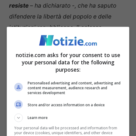
resiste
–
ha dichiarato -, che ha saputo
difendere la libertà del popolo e delle
istituzioni repubblicane. Il colosso
putiniano deve prendere atto che questo
popolo non vuole tornare sotto l’egemonia
notizie.com asks for your consent to use
russa ma guarda all’Europa. Questa è la
your personal data for the following
purposes:
cosa più importante di questi lunghi e
drammatici 12 mesi”.
Personalised advertising and content, advertising and
content measurement, audience research and
services development
Della Vedova: “La
Store and/or access information on a device
distruzione parte solo
Learn more
dalla Russia”
Your personal data will be processed and information from
your device (cookies, unique identifiers, and other device