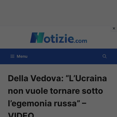
Vai
al
contenuto
Menu
Della Vedova: “L’Ucraina
non vuole tornare sotto
l’egemonia russa” –
VIDEO