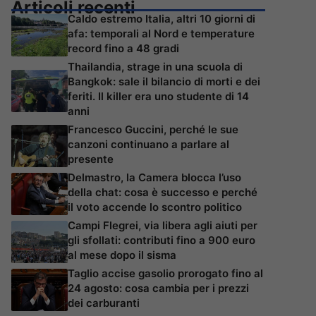
Articoli recenti
Caldo estremo Italia, altri 10 giorni di
afa: temporali al Nord e temperature
record fino a 48 gradi
Thailandia, strage in una scuola di
Bangkok: sale il bilancio di morti e dei
feriti. Il killer era uno studente di 14
anni
Francesco Guccini, perché le sue
canzoni continuano a parlare al
presente
Delmastro, la Camera blocca l’uso
della chat: cosa è successo e perché
il voto accende lo scontro politico
Campi Flegrei, via libera agli aiuti per
gli sfollati: contributi fino a 900 euro
al mese dopo il sisma
Taglio accise gasolio prorogato fino al
24 agosto: cosa cambia per i prezzi
dei carburanti