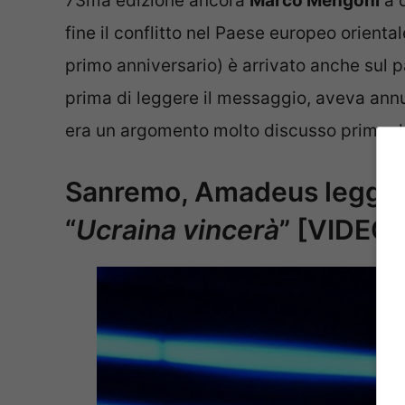
73ma edizione ancora
Marco Mengoni
a d
fine il conflitto nel Paese europeo oriental
primo anniversario) è arrivato anche sul p
prima di leggere il messaggio, aveva annu
era un argomento molto discusso prima de
Sanremo, Amadeus legge la
“
Ucraina vincerà
” [VIDEO]