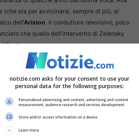
istanza di qualche anno dall’ultima volta. Alla
e (che sta per avvicinarsi, sempre di più, al
alco dell
‘Ariston
. Il conduttore televisivo, poco
nciato che quello dell’intervento di Zelensky
l Festival.
 lettera di Zelensky:
notizie.com asks for your consent to use your
personal data for the following purposes:
Personalised advertising and content, advertising and content
measurement, audience research and services development
Store and/or access information on a device
Learn more