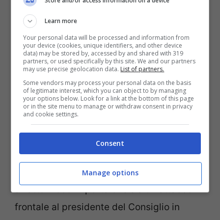
Store and/or access information on a device
Il presidente del Consiglio Giorgia Meloni (Ansa
Noizie.com)
Learn more
Your personal data will be processed and information from
your device (cookies, unique identifiers, and other device
Il Cavaliere attacca a testa bassa. Forse
data) may be stored by, accessed by and shared with 319
partners, or used specifically by this site. We and our partners
non si rende conto o forse si, ed è questa
may use precise geolocation data.
List of partners.
la cosa peggiore, anche perché quelle frasi
Some vendors may process your personal data on the basis
of legitimate interest, which you can object to by managing
your options below. Look for a link at the bottom of this page
rischiano seriamente di minare la
or in the site menu to manage or withdraw consent in privacy
and cookie settings.
tranquillità del Govenro in un momento
davvero delicato da Cospito alla tensione
Consent
con la Francia. Ma è più forte di lui e stare
al centro dell’attenzione non gli dispiace
Manage options
affatto. Poco importa che sia un attacco
frontale al presidente del Consiglio in