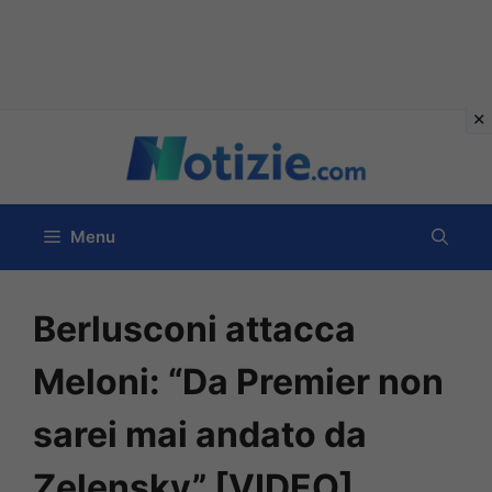
Vai
al
contenuto
Menu
Berlusconi attacca
Meloni: “Da Premier non
sarei mai andato da
Zelensky” [VIDEO]