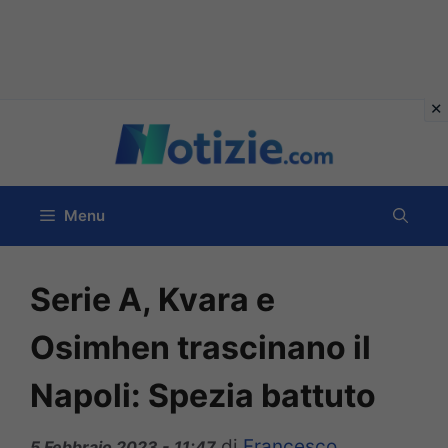
Vai
al
contenuto
Menu
Serie A, Kvara e
Osimhen trascinano il
Napoli: Spezia battuto
di
Francesco
5 Febbraio 2023 - 11:47