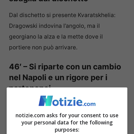
Dal dischetto si presente Kvaratskhelia:
Dragowski indovina l’angolo, ma il
georgiano la alza e la mette dove il
portiere non può arrivare.
46′ – Si riparte con un cambio
nel Napoli e un rigore per i
partenopei
Il Napoli decide di iniziare il secondo
notizie.com asks for your consent to use
tempo con un cambio: dentro Politano,
your personal data for the following
fuori Lozano. Nello Spezia, invece,
purposes: