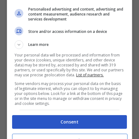
confermato l’undici iniziale. Subito una
Personalised advertising and content, advertising and
svolta nel match: Reca perde il contatto
content measurement, audience research and
services development
con il pallone e lo tocca con il braccio: per
Store and/or access information on a device
Di Bello è rigore e l’ex Crotone non
Learn more
protesta.
Your personal data will be processed and information from
your device (cookies, unique identifiers, and other device
data) may be stored by, accessed by and shared with 319
45’+1 – Finisce il primo tempo
partners, or used specifically by this site. We and our partners
may use precise geolocation data.
List of partners.
Some vendors may process your personal data on the basis
Finisce a reti bianche il primo tempo del
of legitimate interest, which you can object to by managing
your options below. Look for a link at the bottom of this page
Picco. Lo Spezia molto ordinato non ha
or in the site menu to manage or withdraw consent in privacy
and cookie settings.
rischiato praticamente nulla. Il Napoli deve
fare altro per conquistare i tre punti.
Consent
45′ – Un minuto di recupero