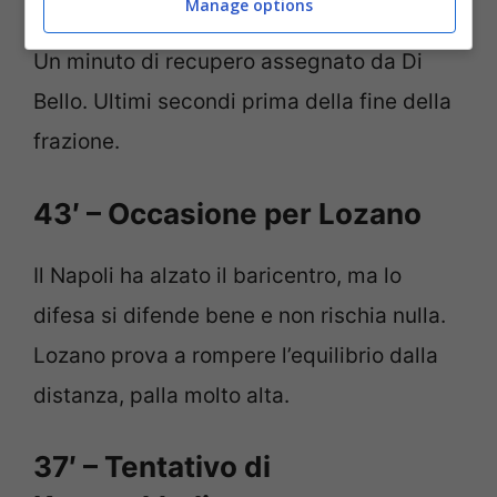
Manage options
Un minuto di recupero assegnato da Di
Bello. Ultimi secondi prima della fine della
frazione.
43′ – Occasione per Lozano
Il Napoli ha alzato il baricentro, ma lo
difesa si difende bene e non rischia nulla.
Lozano prova a rompere l’equilibrio dalla
distanza, palla molto alta.
37′ – Tentativo di