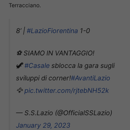
Terracciano.
8’ |
#LazioFiorentina
1-0
⚽️ SIAMO IN VANTAGGIO!
🦖
#Casale
sblocca la gara sugli
sviluppi di corner!
#AvantiLazio
🦅
pic.twitter.com/rjtebNH52k
— S.S.Lazio (@OfficialSSLazio)
January 29, 2023