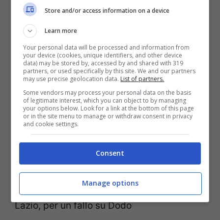
Store and/or access information on a device
45+2 – Fine primo tempo:
Learn more
Lazio-Fiorentina 1-0
Your personal data will be processed and information from
your device (cookies, unique identifiers, and other device
data) may be stored by, accessed by and shared with 319
partners, or used specifically by this site. We and our partners
Dopo oltre due minuti di recupero, l’arbitro
may use precise geolocation data.
List of partners.
Colombo manda tutti negli spogliatoi.
Some vendors may process your personal data on the basis
of legitimate interest, which you can object to by managing
All’intervallo Lazio in vantaggio: decide il
your options below. Look for a link at the bottom of this page
or in the site menu to manage or withdraw consent in privacy
and cookie settings.
gol di Casale.
Consent
45+1′ Ammonito Zaccagni
Manage options
Cartellino giallo per l’attaccante della
Lazio, per un fallo su Dodo