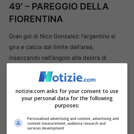
49′ – PAREGGIO DELLA
FIORENTINA
Gran gol di Nico Gonzalez: l’argentino si
gira e calcia dal limite dell’area,
insaccando nell’angolo alla destra di
Provedel
46′ – Si riparte
notizie.com asks for your consent to use
your personal data for the following
purposes:
Inizia la ripresa, con una sostituzione per la
Fiorentina: dentro Saponara, al posto di
Personalised advertising and content, advertising and
content measurement, audience research and
Kouame.
services development