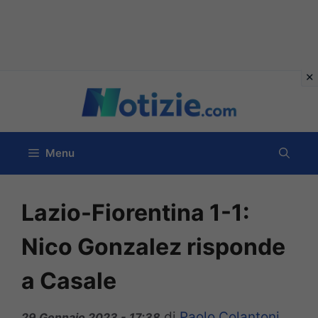
Vai
al
contenuto
Menu
Lazio-Fiorentina 1-1:
Nico Gonzalez risponde
a Casale
di
Paolo Colantoni
29 Gennaio 2023 - 17:38