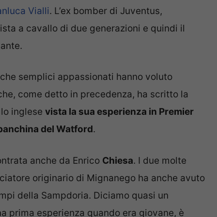
nluca Vialli
. L’ex bomber di Juventus,
a a cavallo di due generazioni e quindi il
sante.
che semplici appassionati hanno voluto
che, come detto in precedenza, ha scritto la
llo inglese
vista la sua esperienza in Premier
 panchina del Watford
.
ontrata anche da Enrico
Chiesa
. I due molte
alciatore originario di Mignanego ha anche avuto
tempi della Sampdoria. Diciamo quasi un
na prima esperienza quando era giovane, è