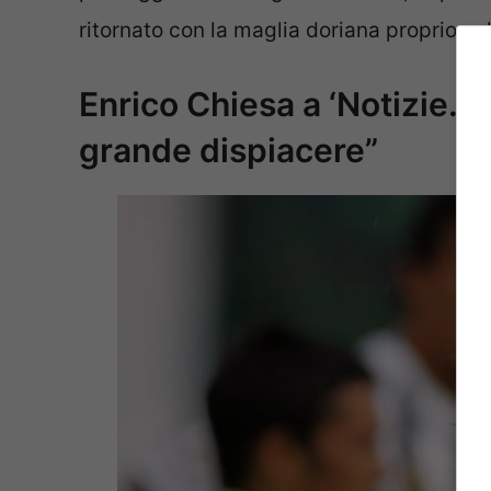
ritornato con la maglia doriana proprio ne
Enrico Chiesa a ‘Notizie.co
grande dispiacere”