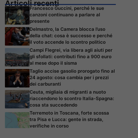
Articoli recenti
Francesco Guccini, perché le sue
canzoni continuano a parlare al
presente
Delmastro, la Camera blocca l’uso
della chat: cosa è successo e perché
il voto accende lo scontro politico
Campi Flegrei, via libera agli aiuti per
gli sfollati: contributi fino a 900 euro
al mese dopo il sisma
Taglio accise gasolio prorogato fino al
24 agosto: cosa cambia per i prezzi
dei carburanti
Ceuta, migliaia di migranti a nuoto
riaccendono lo scontro Italia-Spagna:
cosa sta succedendo
Terremoto in Toscana, forte scossa
tra Pisa e Lucca: gente in strada,
verifiche in corso