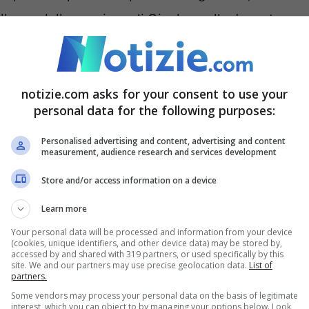
ll’anno della cessione di Gianluca alla Juventus.
m’: “La sua perdita è un
notizie.com asks for your consent to use your
personal data for the following purposes:
Personalised advertising and content, advertising and content
measurement, audience research and services development
Store and/or access information on a device
Learn more
Your personal data will be processed and information from your device
(cookies, unique identifiers, and other device data) may be stored by,
accessed by and shared with 319 partners, or used specifically by this
site. We and our partners may use precise geolocation data.
List of
partners.
Some vendors may process your personal data on the basis of legitimate
interest, which you can object to by managing your options below. Look