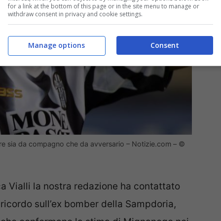
for a link at the bottom of this page or in the site menu to manage or
withdraw consent in privacy and cookie settings.
Manage options
Consent
ure sia da compagno che da avversario – Notizie.com – ©
a Vialli la nostra redazione ha contattato
ricordo sull’ex bomber della Sampdoria,