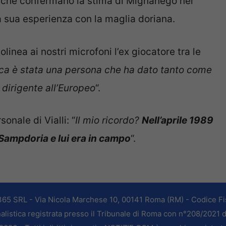
che confermano la stima di Mignanego nei
 sua esperienza con la maglia doriana.
olinea ai nostri microfoni l’ex giocatore tra le
ca è stata una persona che ha dato tanto come
 dirigente all’Europeo
“.
nale di Vialli: “
Il mio ricordo?
Nell’aprile 1989
 Sampdoria e lui era in campo
“.
365 SRL - Via Nicola Marchese 10, 00141 Roma (RM) - Codice Fis
alistica registrata presso il Tribunale di Roma con n°208/2021 