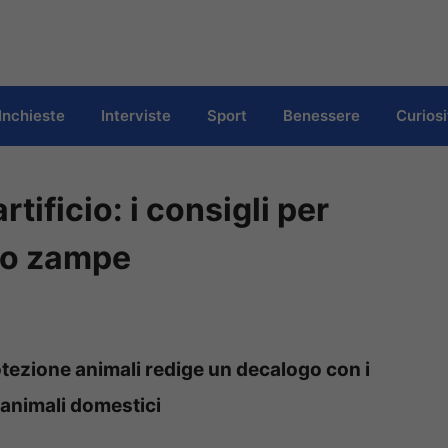
Inchieste
Interviste
Sport
Benessere
Curiosi
rtificio: i consigli per
tro zampe
otezione animali redige un decalogo con i
d animali domestici