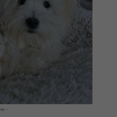
bay –