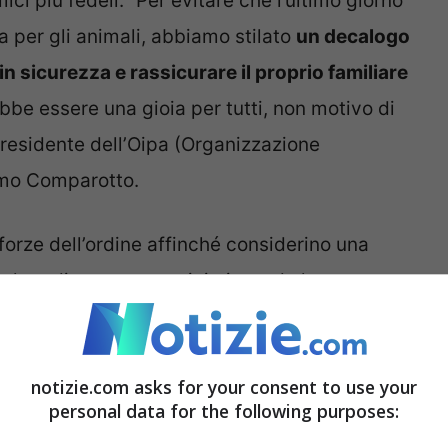
mici più fedeli. “Per evitare che l’ultimo giorno
a per gli animali, abbiamo stilato
un decalogo
n sicurezza e rassicurare il proprio familiare
ebbe essere una gioia per tutti, non motivo di
presidente dell’Oipa (Organizzazione
imo Comparotto.
forze dell’ordine affinché considerino una
tare le ordinanze, non minimizzando le
ondotta irresponsabile da parte di chi
ato l’uso di fuochi artificiali, razzi, petardi e
notizie.com asks for your consent to use your
oma. “
Animali più anziani o cardiopatici
personal data for the following purposes:
a selvatica, uccelli e animali dei parchi e dei