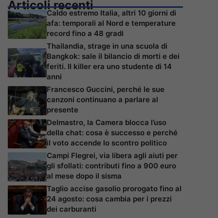
Articoli recenti
Caldo estremo Italia, altri 10 giorni di
afa: temporali al Nord e temperature
record fino a 48 gradi
Thailandia, strage in una scuola di
Bangkok: sale il bilancio di morti e dei
feriti. Il killer era uno studente di 14
anni
Francesco Guccini, perché le sue
canzoni continuano a parlare al
presente
Delmastro, la Camera blocca l’uso
della chat: cosa è successo e perché
il voto accende lo scontro politico
Campi Flegrei, via libera agli aiuti per
gli sfollati: contributi fino a 900 euro
al mese dopo il sisma
Taglio accise gasolio prorogato fino al
24 agosto: cosa cambia per i prezzi
dei carburanti