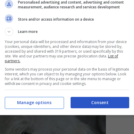
Personalised advertising and content, advertising and content
mprovvise luci si disorienta schiantandosi
measurement, audience research and services development
o finendo sotto le auto. Si sono verificati diversi
Store and/or access information on a device
rangolati, o morti per emorragia interna dopo
Learn more
letro delle lanterne. Il loro volo incontrollato è
Your personal data will be processed and information from your device
nnesco di incendi boschivi”.
(cookies, unique identifiers, and other device data) may be stored by,
accessed by and shared with 319 partners, or used specifically by this
site. We and our partners may use precise geolocation data.
List of
partners.
 con i consigli per
Some vendors may process your personal data on the basis of legitimate
interest, which you can object to by managing your options below. Look
for a link at the bottom of this page or in the site menu to manage or
withdraw consent in privacy and cookie settings.
Manage options
Consent