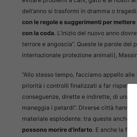
evitare problemi a cani, gatti e ai nostri a
dell’anno si trasformi in dramma o tragedi
con le regole e suggerimenti per mettere i
con la coda
. L’inizio del nuovo anno dovr
terrore e angoscia”. Queste le parole del 
internazionale protezione animali), Mass
“Allo stesso tempo, facciamo appello alle 
priorità i controlli finalizzati a far rispet
conseguenze, dirette e indirette, di una c
maneggia i petardi”. Diverse città hanno viet
materiale esplodente: tra queste anche R
possono morire d’infarto
. E anche la faun