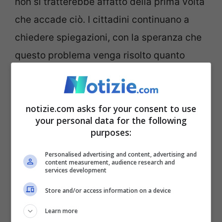
non si tratterebbe affatto della prima volta
che accade ciò. I cittadini continuano a
chiedere spiegazioni, con la speranza che
questo problema venga risolto quanto
prima.
Roma, cinghiali avanzano
notizie.com asks for your consent to use
your personal data for the following
sul Lungotevere [VIDEO]
purposes:
Personalised advertising and content, advertising and
content measurement, audience research and
services development
Store and/or access information on a device
Learn more