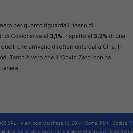
mero per quanto riguarda il tasso di
i di Covid: si va al
3,1%
, rispetto al
3,2%
di una
 quelli che arrivano direttamente dalla Cina. In
ori. Tanto è vero che il ‘Covid Zero’ non ha
ttenere.
365 SRL - Via Nicola Marchese 10, 00141 Roma (RM) - Codice Fis
alistica registrata presso il Tribunale di Roma con n°208/2021 