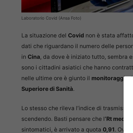
Laboratorio Covid (Ansa Foto)
La situazione del
Covid
non è stata affatt
dati che riguardano il numero delle perso
in
Cina
, da dove è iniziato tutto, sembra e
sono i cittadini asiatici che hanno contra
nelle ultime ore è giunto il
monitoraggio C
Superiore di Sanità
.
Lo stesso che rileva l’indice di trasmissib
scendendo. Basti pensare che l
‘Rt medio 
sintomatici, è arrivato a quota
0,91
. Ovve