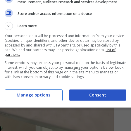
measurement, audience research and services development
 arrivare al 13 dicembre
. In poche parole una
Store and/or access information on a device
ana precedente. Stesso discorso vale anche per
Learn more
 a diminuire. L’incidenza, per 100mila abitanti,
Your personal data will be processed and information from your device
spetto a 296 (9-15 dicembre).
(cookies, unique identifiers, and other device data) may be stored by,
accessed by and shared with 319 partners, or used specifically by this
site. We and our partners may use precise geolocation data.
List of
partners.
: calano anche ricoveri e t.i.
Some vendors may process your personal data on the basis of legitimate
interest, which you can object to by managing your options below. Look
for a link at the bottom of this page or in the site menu to manage or
withdraw consent in privacy and cookie settings.
Manage options
Consent