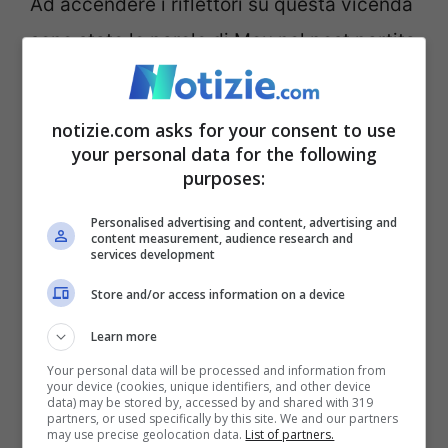
Ad accendere i riflettori su questa vicenda
sono state le parole di Mou nel post partita
dove ha definito Karsdorp un “traditore”.
Uno sfogo dovuto al nervosismo per il
notizie.com asks for your consent to use
risultato negativo della partita, ma che è
your personal data for the following
purposes:
stato
una vera e propria arma a doppio
taglio
: la Roma, infatti, non riesce a cedere
Personalised advertising and content, advertising and
content measurement, audience research and
il calciatore.
services development
Store and/or access information on a device
Roma, Karsdorp sempre in
Learn more
uscita: Juve più lontana
Your personal data will be processed and information from
your device (cookies, unique identifiers, and other device
data) may be stored by, accessed by and shared with 319
partners, or used specifically by this site. We and our partners
Come vi abbiamo detto,
lo sfogo di
may use precise geolocation data.
List of partners.