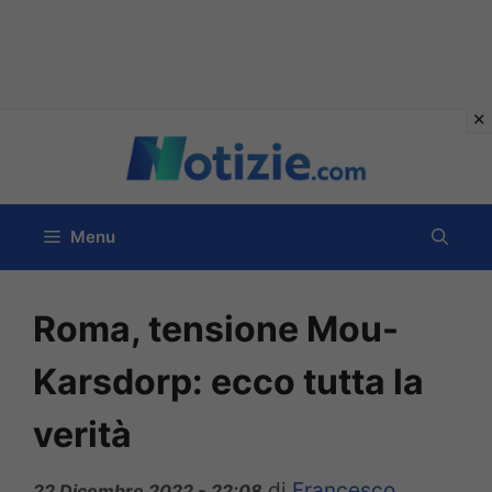
Vai
al
contenuto
Menu
Roma, tensione Mou-
Karsdorp: ecco tutta la
verità
di
Francesco
22 Dicembre 2022 - 22:08