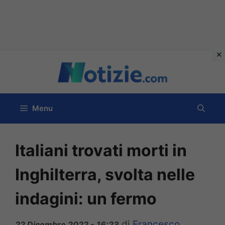
Vai
al
contenuto
Menu
Italiani trovati morti in
Inghilterra, svolta nelle
indagini: un fermo
di
Francesco
22 Dicembre 2022 - 16:23