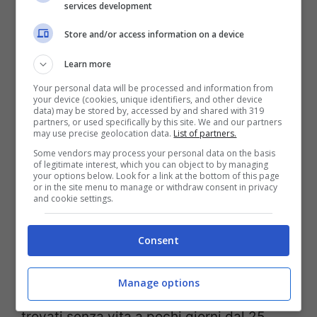
services development
La ricostruzione di questo duplice omicidio
Store and/or access information on a device
è ancora al vaglio degli inquirenti. Dalle
Learn more
prime informazioni,
l’omicidio è avvenuto
Your personal data will be processed and information from
in un appartamento di Thornaby-on-Tees
,
your device (cookies, unique identifiers, and other device
data) may be stored by, accessed by and shared with 319
città nella quale il giovane si era
partners, or used specifically by this site. We and our partners
may use precise geolocation data.
List of partners.
trasferimento per lavorare in un ristorante
Some vendors may process your personal data on the basis
of legitimate interest, which you can object to by managing
e da qualche giorno era stato raggiunto
your options below. Look for a link at the bottom of this page
or in the site menu to manage or withdraw consent in privacy
dalla fidanzata per trascorrere insieme il
and cookie settings.
periodo di Natale.
Consent
Una vacanza che si è trasformata in
Manage options
tragedia. I due corpi, infatti, sono stati
trovati senza vita a pochi giorni dal 25