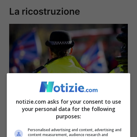
La ricostruzione
notizie.com asks for your consent to use
your personal data for the following
purposes:
Le autorità locali sono al lavoro per ricostruire meglio
quanto successo – Notizie.com – © Ansa
Personalised advertising and content, advertising and
content measurement, audience research and