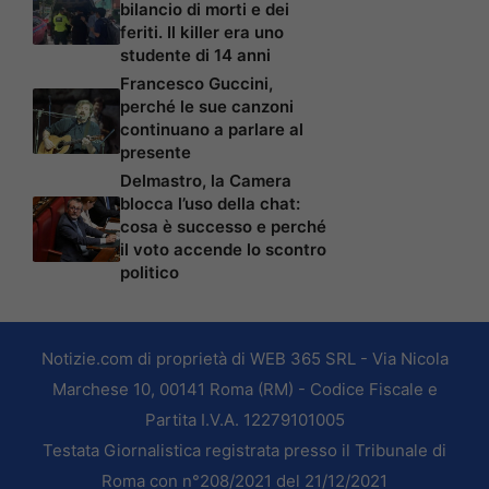
bilancio di morti e dei
feriti. Il killer era uno
studente di 14 anni
Francesco Guccini,
perché le sue canzoni
continuano a parlare al
presente
Delmastro, la Camera
blocca l’uso della chat:
cosa è successo e perché
il voto accende lo scontro
politico
Notizie.com di proprietà di WEB 365 SRL - Via Nicola
Marchese 10, 00141 Roma (RM) - Codice Fiscale e
Partita I.V.A. 12279101005
Testata Giornalistica registrata presso il Tribunale di
Roma con n°208/2021 del 21/12/2021