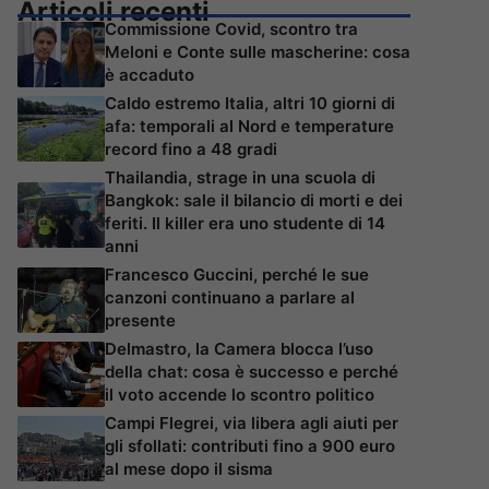
Articoli recenti
Commissione Covid, scontro tra
Meloni e Conte sulle mascherine: cosa
è accaduto
Caldo estremo Italia, altri 10 giorni di
afa: temporali al Nord e temperature
record fino a 48 gradi
Thailandia, strage in una scuola di
Bangkok: sale il bilancio di morti e dei
feriti. Il killer era uno studente di 14
anni
Francesco Guccini, perché le sue
canzoni continuano a parlare al
presente
Delmastro, la Camera blocca l’uso
della chat: cosa è successo e perché
il voto accende lo scontro politico
Campi Flegrei, via libera agli aiuti per
gli sfollati: contributi fino a 900 euro
al mese dopo il sisma