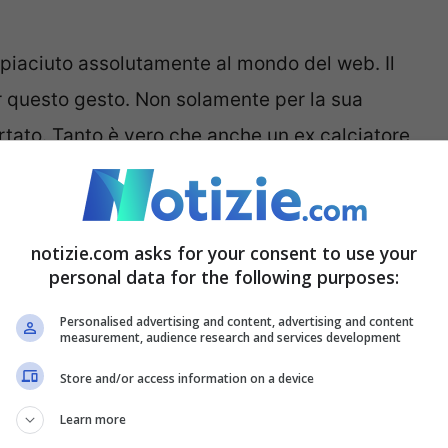
piaciuto assolutamente al mondo del web. Il
er questo gesto. Non solamente per la sua
ato. Tanto è vero che anche un ex calciatore
 l’altro utilizzando anche delle parole
notizie.com asks for your consent to use your
e: “
Ma chi c***o sei?
“
personal data for the following purposes:
Personalised advertising and content, advertising and content
ventavo virale in un niente. Giuseppe Rossi,
measurement, audience research and services development
(ed ora attualmente svincolato), punta il dito
Store and/or access information on a device
atori dell’Argentina non è stata gradita da molti.
Learn more
tilizzare Twitter come sfogo contro di lui.