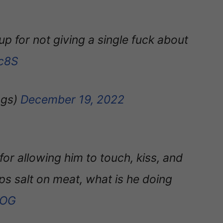
 for not giving a single fuck about
nc8S
ags)
December 19, 2022
for allowing him to touch, kiss, and
ps salt on meat, what is he doing
4OG