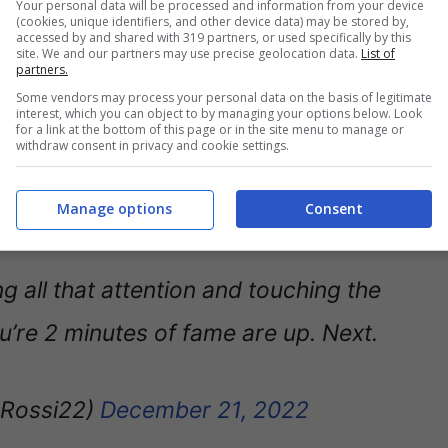
Your personal data will be processed and information from your device
(cookies, unique identifiers, and other device data) may be stored by,
accessed by and shared with 319 partners, or used specifically by this
site. We and our partners may use precise geolocation data.
List of
te le attenzioni toccando la coppa, ma chi
partners.
ti. Il prossimo
“. In molti si sono schierati dalla
Some vendors may process your personal data on the basis of legitimate
interest, which you can object to by managing your options below. Look
so il turco. Definendo Rossi come un “invidioso”
for a link at the bottom of this page or in the site menu to manage or
withdraw consent in privacy and cookie settings.
Come se volessero giustificare il tutto in questo
Manage options
Consent
 all that attention and touching the
’re 2 minutes of fame are up. Next.
Rossi22)
December 21, 2022