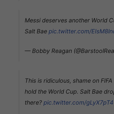
Messi deserves another World Cup
Salt Bae
pic.twitter.com/EIsM8l
— Bobby Reagan (@BarstoolRe
This is ridiculous, shame on FIFA 
hold the World Cup. Salt Bae dro
there?
pic.twitter.com/gLyX7pT