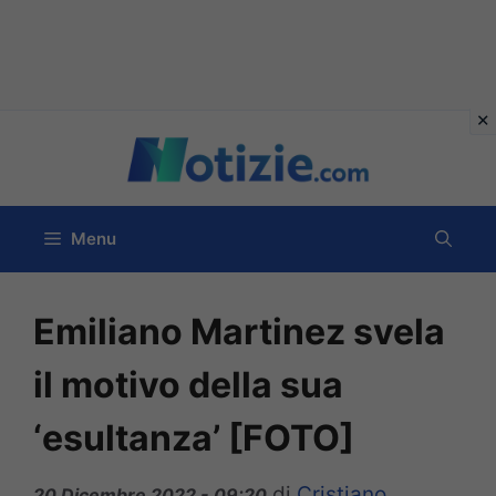
Vai
al
contenuto
Menu
Emiliano Martinez svela
il motivo della sua
‘esultanza’ [FOTO]
di
Cristiano
20 Dicembre 2022 - 09:20