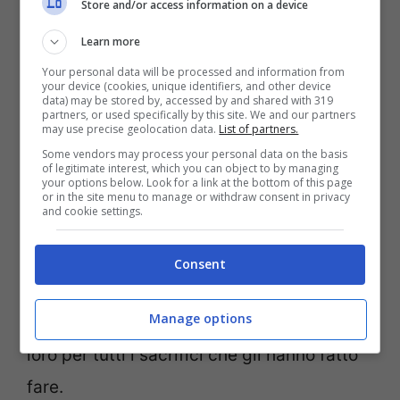
Store and/or access information on a device
la durata dell’incontro. Non solo, ha
aggiunto anche: “
La superbia con me non
Learn more
funziona
“. Parlando di cose belle, invece,
Your personal data will be processed and information from
your device (cookies, unique identifiers, and other device
data) may be stored by, accessed by and shared with 319
ha voluto dedicare la vittoria del Mondiale
partners, or used specifically by this site. We and our partners
may use precise geolocation data.
List of partners.
a chi ha sempre creduto in lui.
Some vendors may process your personal data on the basis
of legitimate interest, which you can object to by managing
your options below. Look for a link at the bottom of this page
Ovviamente alla famiglia che lo ha sempre
or in the site menu to manage or withdraw consent in privacy
and cookie settings.
supportato nelle sue scelte e che lo ha
visto andare via giovane. Dopo il
Consent
trasferimento in Inghilterra (nel 2010) li ha
Manage options
visti poche volte. Una vittoria che dedica a
loro per tutti i sacrifici che gli hanno fatto
fare.