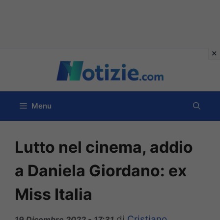
Vai
al
contenuto
Menu
Lutto nel cinema, addio
a Daniela Giordano: ex
Miss Italia
di
Cristiano
19 Dicembre 2022 - 17:31