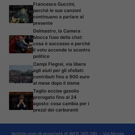
Francesco Guccini,
perché le sue canzoni
continuano a parlare al
presente
Delmastro, la Camera
blocca l’uso della chat:
cosa è successo e perché
il voto accende lo scontro
politico
Campi Flegrei, via libera
agli aiuti per gli sfollati:
contributi fino a 900 euro
al mese dopo il sisma
Taglio accise gasolio
prorogato fino al 24
agosto: cosa cambia per i
prezzi dei carburanti
Notizie.com di proprietà di WEB 365 SRL - Via Nicola