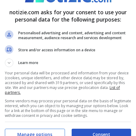
e poi la sua ricaduta. Momenti che tutti
one, che ci hanno
fatto amare Mihajlovic
come
notizie.com asks for your consent to use your
personal data for the following purposes:
di conoscerlo, di conoscere i figli, scoprendo
Personalised advertising and content, advertising and content
measurement, audience research and services development
Store and/or access information on a device
 infallibili, con quell’attesa prima di tirare che
 un suo gol.
“E se tira Sinisa è gol”,
cantava la
Learn more
Your personal data will be processed and information from your device
care e vincere tutto con la Lazio, un dispiacere
(cookies, unique identifiers, and other device data) may be stored by,
accessed by and shared with 319 partners, or used specifically by this
 quale avrebbe voluto sedersi
ad ogni costo e
site. We and our partners may use precise geolocation data.
List of
partners.
 la sua Lazio è sempre stato un sogno per Sinisa
Some vendors may process your personal data on the basis of legitimate
interest, which you can object to by managing your options below. Look
del club biancoceleste.
for a link at the bottom of this page or in the site menu to manage or
withdraw consent in privacy and cookie settings.
da tutti
Manage options
Consent