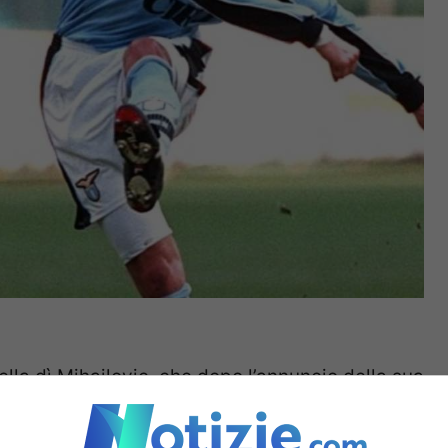
lla dì Mihajlovic, che dopo l’annuncio della sua
. Lo stop dal calcio, la terapia, le apparizioni