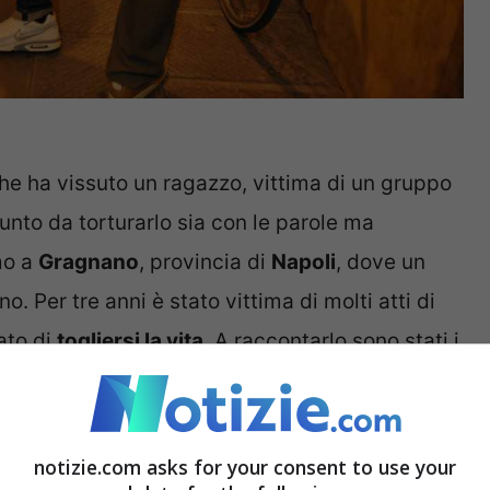
 che ha vissuto un ragazzo, vittima di un gruppo
 punto da torturarlo sia con le parole ma
mo a
Gragnano
, provincia di
Napoli
, dove un
. Per tre anni è stato vittima di molti atti di
ato di
togliersi la vita
. A raccontarlo sono stati i
o i militari sono subito intervenuti in azione.
notizie.com asks for your consent to use your