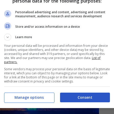
stati arrestati e portati in comunità. Due di loro
personal data for the following purposes:
di un ragazzo. Avvenuto proprio a Gragnano lo
Personalised advertising and content, advertising and content
measurement, audience research and services development
3enne
Alessandro Cascone
che si gettò dal suo
Store and/or access information on a device
Learn more
 14enne: arrestati cinque di
Your personal data will be processed and information from your device
(cookies, unique identifiers, and other device data) may be stored by,
accessed by and shared with 319 partners, or used specifically by this
site. We and our partners may use precise geolocation data.
List of
partners.
Some vendors may process your personal data on the basis of legitimate
interest, which you can object to by managing your options below. Look
for a link at the bottom of this page or in the site menu to manage or
withdraw consent in privacy and cookie settings.
Manage options
Consent