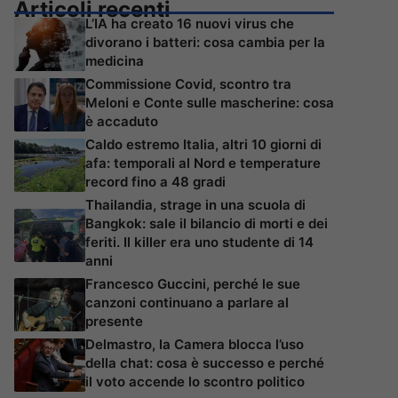
Articoli recenti
L’IA ha creato 16 nuovi virus che
divorano i batteri: cosa cambia per la
medicina
Commissione Covid, scontro tra
Meloni e Conte sulle mascherine: cosa
è accaduto
Caldo estremo Italia, altri 10 giorni di
afa: temporali al Nord e temperature
record fino a 48 gradi
Thailandia, strage in una scuola di
Bangkok: sale il bilancio di morti e dei
feriti. Il killer era uno studente di 14
anni
Francesco Guccini, perché le sue
canzoni continuano a parlare al
presente
Delmastro, la Camera blocca l’uso
della chat: cosa è successo e perché
il voto accende lo scontro politico