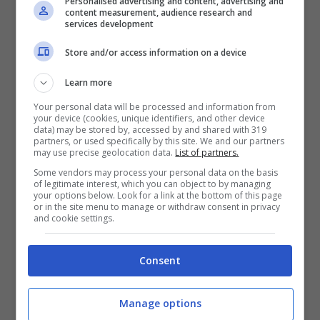
crisi.
Personalised advertising and content, advertising and
content measurement, audience research and
services development
Store and/or access information on a device
Learn more
Your personal data will be processed and information from
your device (cookies, unique identifiers, and other device
data) may be stored by, accessed by and shared with 319
partners, or used specifically by this site. We and our partners
may use precise geolocation data.
List of partners.
Some vendors may process your personal data on the basis
of legitimate interest, which you can object to by managing
your options below. Look for a link at the bottom of this page
Medici, foto fonte Pixabay. Notizie.com
or in the site menu to manage or withdraw consent in privacy
and cookie settings.
Ad oggi, secondo la stima effettuata, pare
Consent
che tra ospedale e territorio, in Italia si sia
a corto di circa 20mila medici, di cui:
Manage options