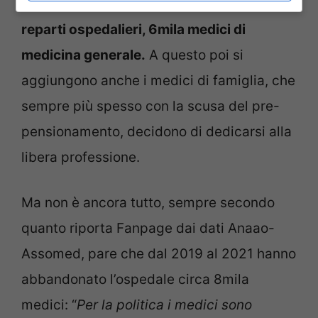
4.500 nei pronto soccorso, 10mila nei
reparti ospedalieri, 6mila medici di
medicina generale.
A questo poi si
aggiungono anche i medici di famiglia, che
sempre più spesso con la scusa del pre-
pensionamento, decidono di dedicarsi alla
libera professione.
Ma non è ancora tutto, sempre secondo
quanto riporta Fanpage dai dati Anaao-
Assomed, pare che dal 2019 al 2021 hanno
abbandonato l’ospedale circa 8mila
medici: “
Per la politica i medici sono