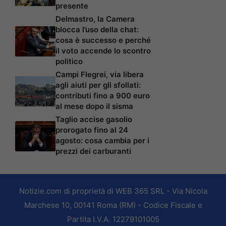
presente
Delmastro, la Camera
blocca l’uso della chat:
cosa è successo e perché
il voto accende lo scontro
politico
Campi Flegrei, via libera
agli aiuti per gli sfollati:
contributi fino a 900 euro
al mese dopo il sisma
Taglio accise gasolio
prorogato fino al 24
agosto: cosa cambia per i
prezzi dei carburanti
Notizie.com di proprietà di WEB 365 SRL - Via Nicola
Marchese 10, 00141 Roma (RM) - Codice Fiscale e
Partita I.V.A. 12279101005