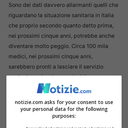
Sono dei dati davvero allarmanti quelli che
riguardano la situazione sanitaria in Italia
che proprio secondo quanto detto prima,
nei prossimi cinque anni, potrebbe anche
diventare molto peggio. Circa 100 mila
medici, nei prossimi cinque anni,
sarebbero pronti a lasciare il servizio
sanitario nazionale, una decisione
incredibile che arriva come conseguenza
della chiusure di sempre più strutture
notizie.com asks for your consent to use
ospedaliere, stipendi non adeguati e stato
your personal data for the following
purposes:
di salute dei medici stessi sempre più in