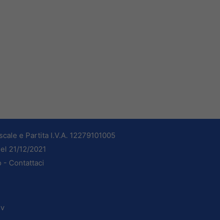
cale e Partita I.V.A. 12279101005
del 21/12/2021
o -
Contattaci
dv