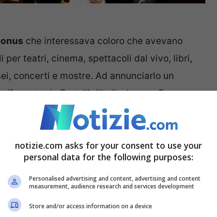
bonus
che interessava coloro che avevano
per teatri, cinema, spettacoli dal vivo, libri,
ei, concerti e mostre. Ad annunciarlo un
ormata da Fratelli d’Italia, Lega e Forza
o modo le misure (dal valore di 230 milioni di
ate al sostegno del mondo della cultura e
notizie.com asks for your consent to use your
personal data for the following purposes:
do dello spettacolo. Non solo: per gli operatori
Personalised advertising and content, advertising and content
measurement, audience research and services development
lo spettacolo dal vivo al sostegno delle attività
Store and/or access information on a device
 di Roma. Una decisione che non è affatto