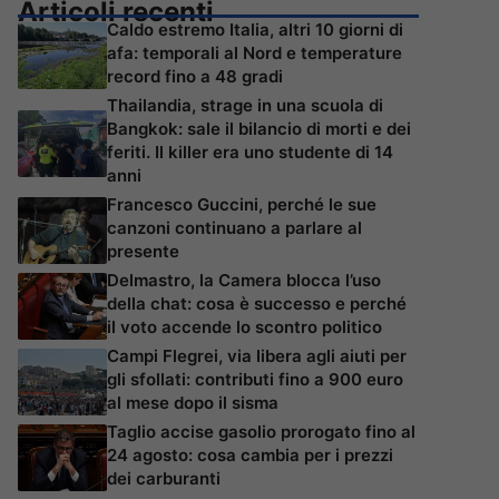
Articoli recenti
Caldo estremo Italia, altri 10 giorni di
afa: temporali al Nord e temperature
record fino a 48 gradi
Thailandia, strage in una scuola di
Bangkok: sale il bilancio di morti e dei
feriti. Il killer era uno studente di 14
anni
Francesco Guccini, perché le sue
canzoni continuano a parlare al
presente
Delmastro, la Camera blocca l’uso
della chat: cosa è successo e perché
il voto accende lo scontro politico
Campi Flegrei, via libera agli aiuti per
gli sfollati: contributi fino a 900 euro
al mese dopo il sisma
Taglio accise gasolio prorogato fino al
24 agosto: cosa cambia per i prezzi
dei carburanti