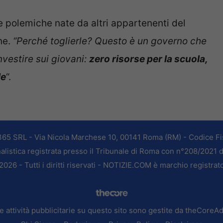
 polemiche nate da altri appartenenti del
ne.
“Perché toglierle? Questo è un governo che
nvestire sui giovani:
zero risorse per la scuola,
le
“.
365 SRL - Via Nicola Marchese 10, 00141 Roma (RM) - Codice Fis
alistica registrata presso il Tribunale di Roma con n°208/2021 
026 - Tutti i diritti riservati - NOTIZIE.COM è marchio registrat
e attività pubblicitarie su questo sito sono gestite da theCoreA