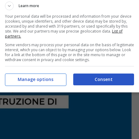
Learn more
ero che, tramite una nota, la presidente dei
Your personal data will be processed and information from your device
tta la sua contrarietà in merito a tutto ciò.
(cookies, unique identifiers, and other device data) may be stored by,
accessed by and shared with 319 partners, or used specifically by this
site. We and our partners may use precise geolocation data.
List of
partners.
l Pd chiede spiegazioni
Some vendors may process your personal data on the basis of legitimate
interest, which you can object to by managing your options below. Look
for a link at the bottom of this page or in the site menu to manage or
withdraw consent in privacy and cookie settings.
Manage options
Consent