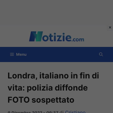
Vai
al
contenuto
Menu
Londra, italiano in fin di
vita: polizia diffonde
FOTO sospettato
di
Cristiano
9 Dicembre 2022 - 09:37