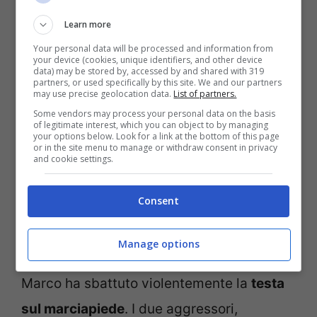
Learn more
Aggressore Marco Pannone (Ansa Foto)
Your personal data will be processed and information from
your device (cookies, unique identifiers, and other device
data) may be stored by, accessed by and shared with 319
Nel frattempo gli investigatori hanno
partners, or used specifically by this site. We and our partners
may use precise geolocation data.
List of partners.
interrogato anche alcuni testimoni. Poco
Some vendors may process your personal data on the basis
of legitimate interest, which you can object to by managing
prima della mezzanotte (23:10) il 25enne
your options below. Look for a link at the bottom of this page
or in the site menu to manage or withdraw consent in privacy
sarebbe stato avvicinato da due uomini
and cookie settings.
per un colloquio breve. Fino a quando uno
Consent
dei due non lo ha colpito violentemente in
faccia con un
pugno
facendolo cadere a
Manage options
terra. L’impatto è stato terribile visto che
Marco ha sbattuto violentemente la
testa
sul marciapiede
. I due aggressori,