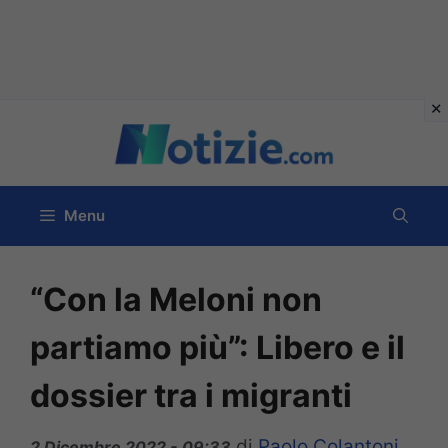
Vai
al
contenuto
Menu
“Con la Meloni non
partiamo più”: Libero e il
dossier tra i migranti
di
Paolo Colantoni
2 Dicembre 2022 - 09:33