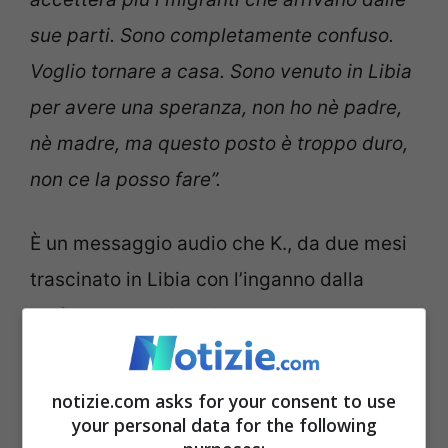
sue parti. Sono completamente confuso.
Voglio tornare a casa. Sono venuto in Libia
per avere una speranza, non ho nè padre,
nè madre, ma questo posto è troppo duro,
non ce la posso fare”.
È un messaggio audio che K., da due mesi
trascinato in Libia con l’inganno dalla
mafia subsahariana in combutta con le
Ong, ha inviato a
Michelangelo
Severgnini,
l’autore del docu-film
“L’Urlo,
notizie.com asks for your consent to use
schiavi in cambio di petrolio”,
che alcuni
your personal data for the following