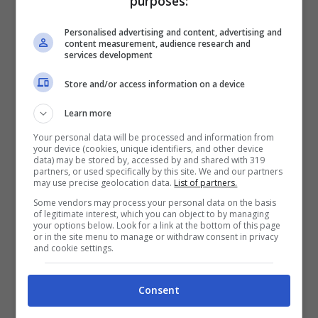
purposes:
rappresentanti delle Ong hanno interrotto
violentemente al “Festival dei diritti umani”
Personalised advertising and content, advertising and
content measurement, audience research and
services development
di Napoli, certificando che gli unici ad
avere diritti sono loro. Il docu-film è basato
Store and/or access information on a device
sull’omonimo libro, sempre di Severgnini,
Learn more
cresciuto in radio antagoniste, “
ma con
Your personal data will be processed and information from
your device (cookies, unique identifiers, and other device
questa sinistra parlamentare”,
dice a
data) may be stored by, accessed by and shared with 319
partners, or used specifically by this site. We and our partners
may use precise geolocation data.
List of partners.
Libero,
“non ho nulla a che vedere, e
Some vendors may process your personal data on the basis
comunque sono un professionista
of legitimate interest, which you can object to by managing
your options below. Look for a link at the bottom of this page
indipendente”
, vuole sottolineare.
or in the site menu to manage or withdraw consent in privacy
and cookie settings.
“Il messaggio della Meloni
Consent
ha raggiunto i migranti”