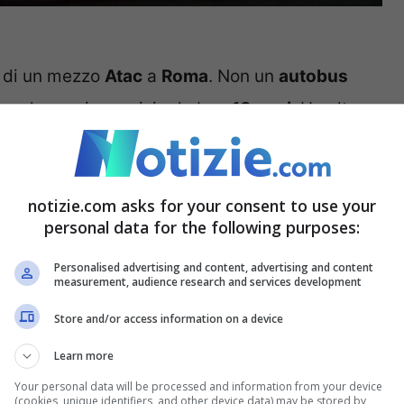
e di un mezzo
Atac
a
Roma
. Non un
autobus
no che era in servizio da ben
18 anni
. Un altro
ccaduto nel cuore della notte di giovedì 1
natamente c’era solamente il conducente del
notizie.com asks for your consent to use your
è riuscito a mettersi in salvo e a chiamare i
personal data for the following purposes:
Personalised advertising and content, advertising and content
measurement, audience research and services development
pochissimo tempo per spegnere le
fiamme
. Il tutto
Store and/or access information on a device
 Monti di Pietralata
. Ad un certo punto si è
Learn more
er il verso giusto. Tanto è vero che il motore
Your personal data will be processed and information from your device
incipio di incendio dal vano motore.
(cookies, unique identifiers, and other device data) may be stored by,