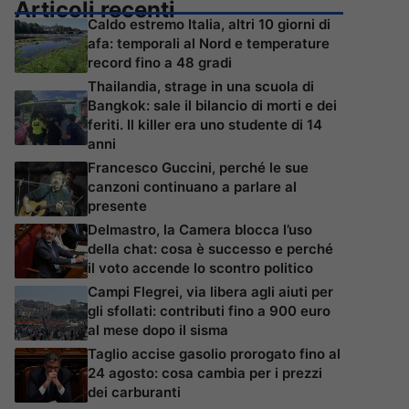
Articoli recenti
Caldo estremo Italia, altri 10 giorni di
afa: temporali al Nord e temperature
record fino a 48 gradi
Thailandia, strage in una scuola di
Bangkok: sale il bilancio di morti e dei
feriti. Il killer era uno studente di 14
anni
Francesco Guccini, perché le sue
canzoni continuano a parlare al
presente
Delmastro, la Camera blocca l’uso
della chat: cosa è successo e perché
il voto accende lo scontro politico
Campi Flegrei, via libera agli aiuti per
gli sfollati: contributi fino a 900 euro
al mese dopo il sisma
Taglio accise gasolio prorogato fino al
24 agosto: cosa cambia per i prezzi
dei carburanti