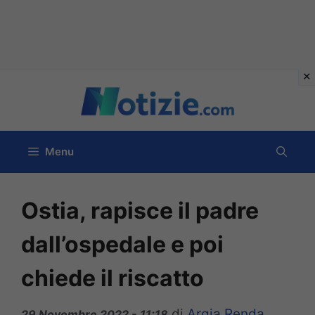
Vai
al
contenuto
Menu
Ostia, rapisce il padre
dall’ospedale e poi
chiede il riscatto
di
Argia Renda
29 Novembre 2022 - 11:18