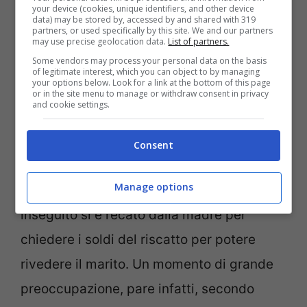
your device (cookies, unique identifiers, and other device
data) may be stored by, accessed by and shared with 319
partners, or used specifically by this site. We and our partners
may use precise geolocation data.
List of partners.
Carabinieri, foto fonte Pixabay. Notizie.com
Some vendors may process your personal data on the basis
of legitimate interest, which you can object to by managing
your options below. Look for a link at the bottom of this page
L’uomo di 87 anni era stato da poco
or in the site menu to manage or withdraw consent in privacy
and cookie settings.
dimesso dall’Ospedale Grassi di Ostia
, ma
invece di tornare a casa è stato rapito dal
Consent
figlio: lui lo ha fatto salire in macchina e
Manage options
l’ha accompagnato nel suo appartamento,
inseguito si è recato dalla madre per
chiedere i soldi del riscatto per potere
rivedere il marito. Un momento di grande
preoccupazione, pare infatti, secondo