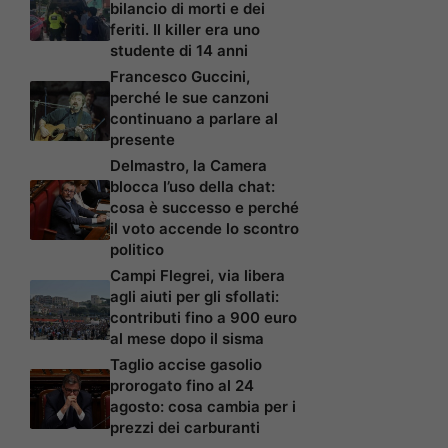
bilancio di morti e dei
feriti. Il killer era uno
studente di 14 anni
Francesco Guccini,
perché le sue canzoni
continuano a parlare al
presente
Delmastro, la Camera
blocca l’uso della chat:
cosa è successo e perché
il voto accende lo scontro
politico
Campi Flegrei, via libera
agli aiuti per gli sfollati:
contributi fino a 900 euro
al mese dopo il sisma
Taglio accise gasolio
prorogato fino al 24
agosto: cosa cambia per i
prezzi dei carburanti