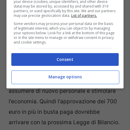
your device (cookies, unique identifiers, and other device
data) may be stored by, accessed by and shared with 319
wages 2022, pare infatti ch
e un lavoratore
partners, or used specifically by this site. We and our partners
may use precise geolocation data.
List of partners.
senza figli a carico ha oneri fiscali del
Some vendors may process your personal data on the basis
46,5%, molto sopra la media degli altri
of legitimate interest, which you can object to by managing
your options below. Look for a link at the bottom of this page
or in the site menu to manage or withdraw consent in privacy
stati Europei
, quindi il taglio al cuneo
and cookie settings.
fiscale porterebbe a garantire più soldi per
tutti proprio nella busta paga, oltre che
Consent
dare un grande vantaggio alle aziende che
Manage options
potrebbero in questo modo permettersi di
assumere di nuovo personale e stimolare
l’economia. Quindi l’approvazione dei 700
euro in più in busta paga dovrebbe
arrivare con la prossima Legge di Bilancio.