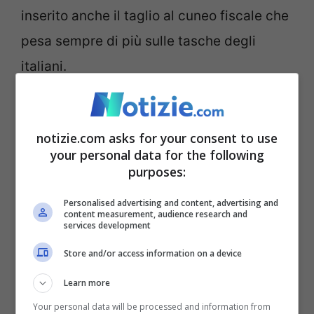
inserito anche il taglio al cuneo fiscale che
pesa sempre di più sulle tasche degli
italiani.
notizie.com asks for your consent to use
your personal data for the following
purposes:
Personalised advertising and content, advertising and
content measurement, audience research and
services development
Store and/or access information on a device
Giorgia Meloni, foto fonte Ansa. Notizie.com
Learn more
Secondo il report realizzato da Taxing
Your personal data will be processed and information from