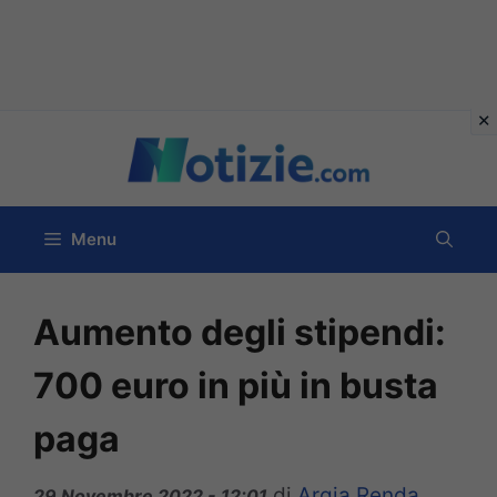
Vai
al
contenuto
Menu
Aumento degli stipendi:
700 euro in più in busta
paga
di
Argia Renda
29 Novembre 2022 - 12:01