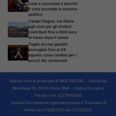
cosa è successo e perché
il voto accende lo scontro
politico
Campi Flegrei, via libera
agli aiuti per gli sfollati:
contributi fino a 900 euro
al mese dopo il sisma
Taglio accise gasolio
prorogato fino al 24
agosto: cosa cambia per i
prezzi dei carburanti
Notizie.com di proprietà di WEB 365 SRL - Via Nicola
Marchese 10, 00141 Roma (RM) - Codice Fiscale e
Partita I.V.A. 12279101005
Testata Giornalistica registrata presso il Tribunale di
Roma con n°208/2021 del 21/12/2021