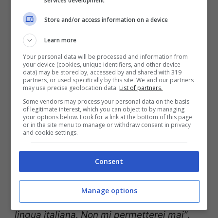
services development
Store and/or access information on a device
“
Quanta eleganza nello sparlare di colleghi
e concorrenti a gara aperta, davvero.
Una
Learn more
vera signora”
ha commentato la
Your personal data will be processed and information from
your device (cookies, unique identifiers, and other device
data) may be stored by, accessed by and shared with 319
giornalista nelle scorse ore proprio tramite
partners, or used specifically by this site. We and our partners
may use precise geolocation data.
List of partners.
il profilo social; le parole che proprio non le
Some vendors may process your personal data on the basis
sarebbero andate giù sono quelle
of legitimate interest, which you can object to by managing
your options below. Look for a link at the bottom of this page
or in the site menu to manage or withdraw consent in privacy
pronunciate dalla stessa Carolyn Smith,
and cookie settings.
sempre nel programma condotto da
Serena Bortone, Oggi è un altro giorno: “
Mi
Consent
fa sorridere quando Selvaggia entra nelle
Manage options
cose tecniche
, è come se io insegnassi la
lingua italiana. Non mi permetterei mai”
.