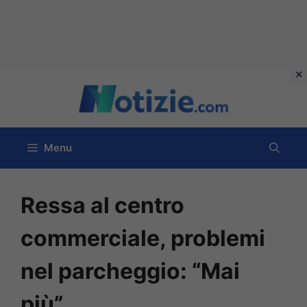
Vai
al
contenuto
Menu
Ressa al centro
commerciale, problemi
nel parcheggio: “Mai
più”