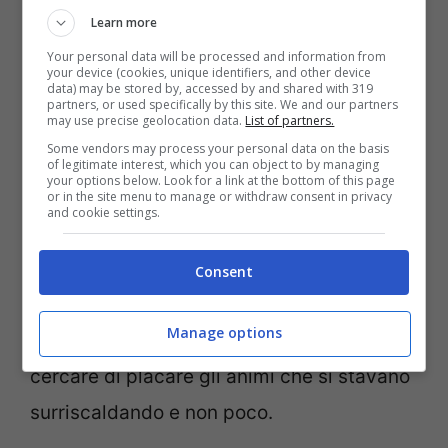
Learn more
Your personal data will be processed and information from
Ressa al centro commerciale (Ansa Foto)
your device (cookies, unique identifiers, and other device
data) may be stored by, accessed by and shared with 319
partners, or used specifically by this site. We and our partners
may use precise geolocation data.
List of partners.
Non è un mistero che il traffico nella città
Some vendors may process your personal data on the basis
inglese sia andato completamente in tilt. Il
of legitimate interest, which you can object to by managing
your options below. Look for a link at the bottom of this page
desiderio di tornare a casa per molte
or in the site menu to manage or withdraw consent in privacy
and cookie settings.
persone (e soprattutto bambini) è stato
rinviato di un bel paio di ore. Tanto è vero
Consent
che è stata chiamata la polizia. Le forze
Manage options
dell’ordine sono dovute intervenire per
cercare di placare gli animi che si stavano
surriscaldando e non poco.