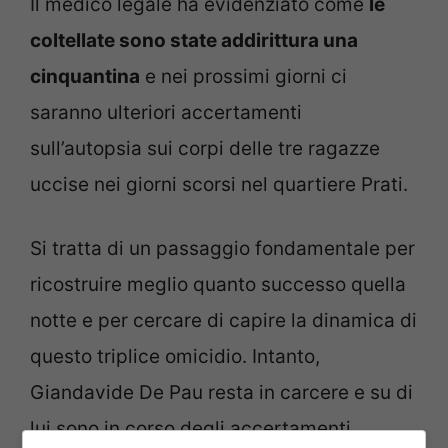
Il medico legale ha evidenziato come
le
coltellate sono state addirittura una
cinquantina
e nei prossimi giorni ci
saranno ulteriori accertamenti
sull’autopsia sui corpi delle tre ragazze
uccise nei giorni scorsi nel quartiere Prati.
Si tratta di un passaggio fondamentale per
ricostruire meglio quanto successo quella
notte e per cercare di capire la dinamica di
questo triplice omicidio. Intanto,
Giandavide De Pau resta in carcere e su di
lui sono in corso degli accertamenti.