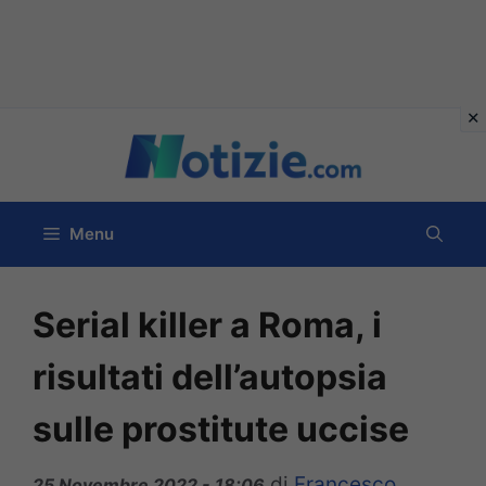
Vai
al
contenuto
Menu
Serial killer a Roma, i
risultati dell’autopsia
sulle prostitute uccise
di
Francesco
25 Novembre 2022 - 18:06