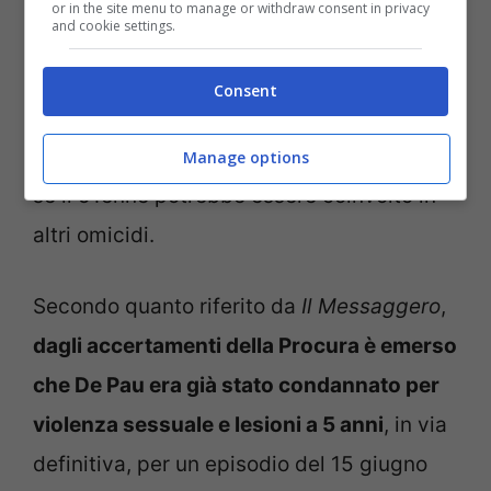
or in the site menu to manage or withdraw consent in privacy
and cookie settings.
Le indagini su quanto successo nel rione
Prati è ancora in corso. Come detto in
Consent
precedenza, gli inquirenti stanno scavando
nel passato di De Pau per cercare di capire
Manage options
se il 51enne potrebbe essere coinvolto in
altri omicidi.
Secondo quanto riferito da
Il Messaggero
,
dagli accertamenti della Procura è emerso
che De Pau era già stato condannato per
violenza sessuale e lesioni a 5 anni
, in via
definitiva, per un episodio del 15 giugno