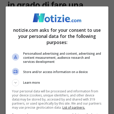
in grado di fare una
cosa: aiutare”
notizie.com asks for your consent to use
Ad oggi è impossibile stabilire come stiano
your personal data for the following
purposes:
veramente le cose tra
Wanda
e
Mauro
,
visto che lo scenario cambia
Personalised advertising and content, advertising and
content measurement, audience research and
repentinamente di giorno in giorno: alla
services development
quiete si contrappone immediatamente la
Store and/or access information on a device
tempesta, alle liti la riconciliazione. Se in
Learn more
tutto questo caos c’è una persona che ha
Your personal data will be processed and information from
your device (cookies, unique identifiers, and other device
sperato i due chiarissero è sicuramente la
data) may be stored by, accessed by and shared with 319
partners, or used specifically by this site. We and our partners
meno ipotizzabile, ossia
Maxi Lopez
.
may use precise geolocation data.
List of partners.