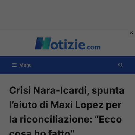
Vai
al
contenuto
Menu
Crisi Nara-Icardi, spunta
l’aiuto di Maxi Lopez per
la riconciliazione: “Ecco
cosa ho fatto”