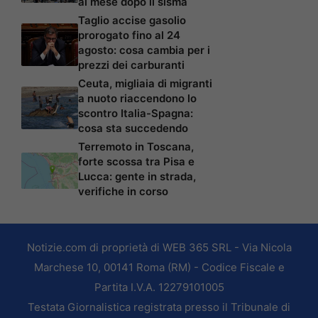
al mese dopo il sisma
Taglio accise gasolio
prorogato fino al 24
agosto: cosa cambia per i
prezzi dei carburanti
Ceuta, migliaia di migranti
a nuoto riaccendono lo
scontro Italia-Spagna:
cosa sta succedendo
Terremoto in Toscana,
forte scossa tra Pisa e
Lucca: gente in strada,
verifiche in corso
Notizie.com di proprietà di WEB 365 SRL - Via Nicola
Marchese 10, 00141 Roma (RM) - Codice Fiscale e
Partita I.V.A. 12279101005
Testata Giornalistica registrata presso il Tribunale di