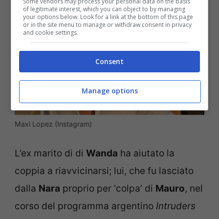
Some vendors may process your personal data on the basis
of legitimate interest, which you can object to by managing
your options below. Look for a link at the bottom of this page
or in the site menu to manage or withdraw consent in privacy
and cookie settings.
Consent
Manage options
Maxi Lopez (Instagram)
L’ex marito di di
Wanda
ha aiutato la
coppia a riavvicinarsi; lui, che fu lasciato
dalla
Nara
proprio per ‘colpa’ di
Mauro
, nel
corso del programma argentino
Intruders