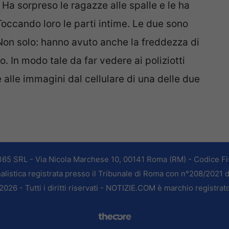
. Ha sorpreso le ragazze alle spalle e le ha
Toccando loro le parti intime. Le due sono
. Non solo: hanno avuto anche la freddezza di
mo. In modo tale da far vedere ai poliziotti
alle immagini dal cellulare di una delle due
365 SRL - Via Nicola Marchese 10, 00141 Roma (RM) - Codice Fis
alistica registrata presso il Tribunale di Roma con n°208/2021 
026 - Tutti i diritti riservati - NOTIZIE.COM è marchio registrat