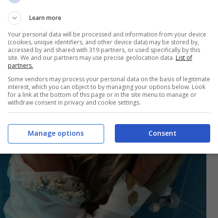
Learn more
te: arrestato un tassista
Your personal data will be processed and information from your device
(cookies, unique identifiers, and other device data) may be stored by,
accessed by and shared with 319 partners, or used specifically by this
site. We and our partners may use precise geolocation data.
List of
partners.
Some vendors may process your personal data on the basis of legitimate
interest, which you can object to by managing your options below. Look
for a link at the bottom of this page or in the site menu to manage or
withdraw consent in privacy and cookie settings.
Manage options
Consent