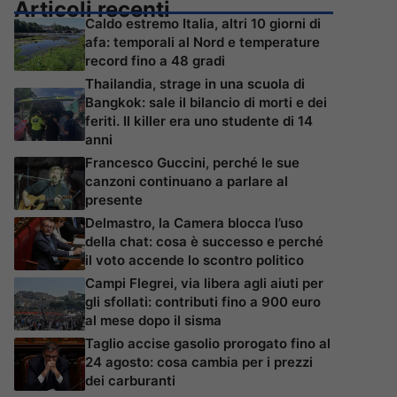
Articoli recenti
Caldo estremo Italia, altri 10 giorni di
afa: temporali al Nord e temperature
record fino a 48 gradi
Thailandia, strage in una scuola di
Bangkok: sale il bilancio di morti e dei
feriti. Il killer era uno studente di 14
anni
Francesco Guccini, perché le sue
canzoni continuano a parlare al
presente
Delmastro, la Camera blocca l’uso
della chat: cosa è successo e perché
il voto accende lo scontro politico
Campi Flegrei, via libera agli aiuti per
gli sfollati: contributi fino a 900 euro
al mese dopo il sisma
Taglio accise gasolio prorogato fino al
24 agosto: cosa cambia per i prezzi
dei carburanti