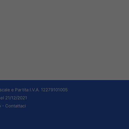
cale e Partita I.V.A. 12279101005
del 21/12/2021
o -
Contattaci