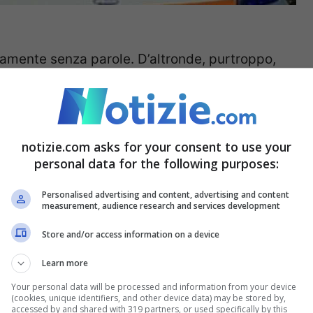
tamente senza parole. D’altronde, purtroppo,
amo in Lombardia, precisamente a
Legnano
,
 città intera. Vittima un bambino di dieci anni.
tacco febbrile.
notizie.com asks for your consent to use your
personal data for the following purposes:
oni, non hanno voluto perdere un solo minuto in
Personalised advertising and content, advertising and content
po, però, durante il tragitto le cose sono
measurement, audience research and services development
ato in
arresto cardiaco
. Una volta giunto al
Store and/or access information on a device
 Questi ultimi, però, non sono riusciti in tempo
Learn more
zioni erano appunto peggiorate.
Your personal data will be processed and information from your device
(cookies, unique identifiers, and other device data) may be stored by,
accessed by and shared with 319 partners, or used specifically by this