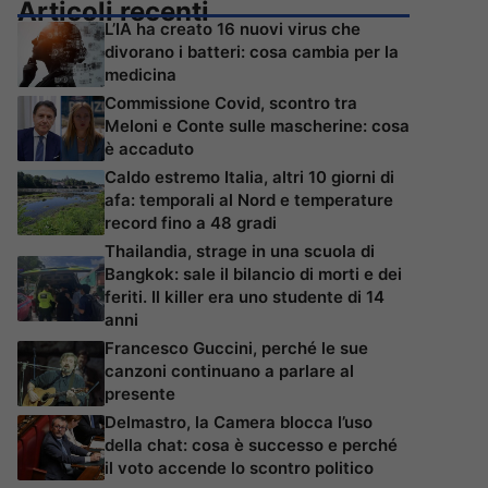
Articoli recenti
L’IA ha creato 16 nuovi virus che
divorano i batteri: cosa cambia per la
medicina
Commissione Covid, scontro tra
Meloni e Conte sulle mascherine: cosa
è accaduto
Caldo estremo Italia, altri 10 giorni di
afa: temporali al Nord e temperature
record fino a 48 gradi
Thailandia, strage in una scuola di
Bangkok: sale il bilancio di morti e dei
feriti. Il killer era uno studente di 14
anni
Francesco Guccini, perché le sue
canzoni continuano a parlare al
presente
Delmastro, la Camera blocca l’uso
della chat: cosa è successo e perché
il voto accende lo scontro politico