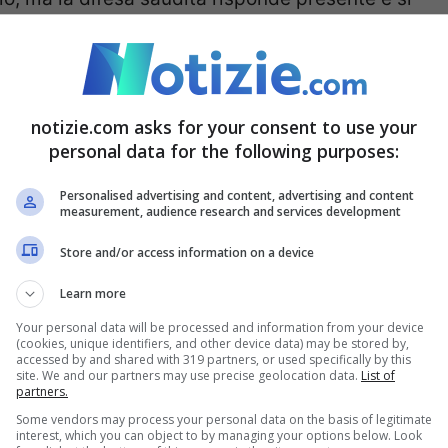
 I sauditi entrano in campo con un altro spirito
notizie.com asks for your consent to use your
letamente la situazione. Due eurogol che portano
personal data for the following purposes:
eti alla ‘Messi’. L’Albiceleste accusa il colpo e
Personalised advertising and content, advertising and content
 del pareggio. Gol che non arriva visto che gli
measurement, audience research and services development
 passano e Scaloni le prova tutte.
Alowais
Store and/or access information on a device
 degli argentini. Nei minuti di recupero
Learn more
gno Al Shahrani con una ginocchiata
Your personal data will be processed and information from your device
(cookies, unique identifiers, and other device data) may be stored by,
accessed by and shared with 319 partners, or used specifically by this
site. We and our partners may use precise geolocation data.
List of
partners.
 via dell’infortunio di un calciatore saudita)
Some vendors may process your personal data on the basis of legitimate
interest, which you can object to by managing your options below. Look