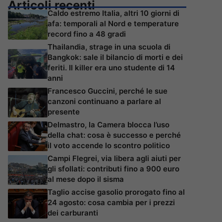
Articoli recenti
Caldo estremo Italia, altri 10 giorni di
afa: temporali al Nord e temperature
record fino a 48 gradi
Thailandia, strage in una scuola di
Bangkok: sale il bilancio di morti e dei
feriti. Il killer era uno studente di 14
anni
Francesco Guccini, perché le sue
canzoni continuano a parlare al
presente
Delmastro, la Camera blocca l’uso
della chat: cosa è successo e perché
il voto accende lo scontro politico
Campi Flegrei, via libera agli aiuti per
gli sfollati: contributi fino a 900 euro
al mese dopo il sisma
Taglio accise gasolio prorogato fino al
24 agosto: cosa cambia per i prezzi
dei carburanti