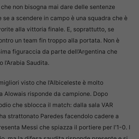
 che non bisogna mai dare delle sentenze
te se a scendere in campo è una squadra che è
ite alla vittoria finale. E, soprattutto, se
ntro un team fin troppo alla portata. Non è
sima figuraccia da parte dell’Argentina che
 l’Arabia Saudita.
migliori visto che l’Albiceleste è molto
 ma Alowais risponde da campione. Dopo
sodio che sblocca il match: dalla sala VAR
ha strattonato Paredes facendolo cadere a
presenta Messi che spiazza il portiere per l’1-0. I
o, ma la difesa saudita risponde presente e si