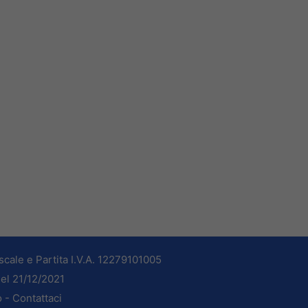
cale e Partita I.V.A. 12279101005
del 21/12/2021
o -
Contattaci