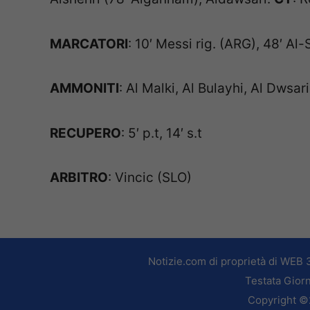
MARCATORI
: 10′ Messi rig. (ARG), 48′ Al
AMMONITI
: Al Malki, Al Bulayhi, Al Dwsa
RECUPERO
: 5′ p.t, 14′ s.t
ARBITRO
: Vincic (SLO)
Notizie.com di proprietà di WEB 
Testata Giorn
Copyright ©2