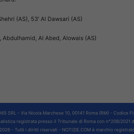
-Shehri (AS), 53′ Al Dawsari (AS)
ri, Abdulhamid, Al Abed, Alowais (AS)
365 SRL - Via Nicola Marchese 10, 00141 Roma (RM) - Codice Fis
alistica registrata presso il Tribunale di Roma con n°208/2021 
026 - Tutti i diritti riservati - NOTIZIE.COM è marchio registrat