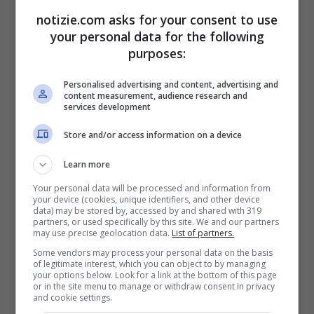
limite estremo di dicembre per consegnare
notizie.com asks for your consent to use
al Parlamento la manovra di bilancio.
your personal data for the following
Stavolta questa maggioranza è stata
purposes:
capace di fare tutto in brevissimo tempo e
Personalised advertising and content, advertising and
content measurement, audience research and
il Parlamento ha un mese pieno per
services development
dibattere, emendare e se serve migliorarla.
Store and/or access information on a device
Quelli che alcuni definivano come
Learn more
dilettanti allo sbaraglio, sono stati invece
Your personal data will be processed and information from
your device (cookies, unique identifiers, and other device
bravissimi. Affidarsi a persone esperte,
data) may be stored by, accessed by and shared with 319
partners, or used specifically by this site. We and our partners
come Giorgetti, Fazzolari, Mantovano,
may use precise geolocation data.
List of partners.
uomini che conoscono perfettamente le
Some vendors may process your personal data on the basis
of legitimate interest, which you can object to by managing
your options below. Look for a link at the bottom of this page
istituzioni e lo Stato, ha portato ad un
or in the site menu to manage or withdraw consent in privacy
and cookie settings.
vantaggio”.