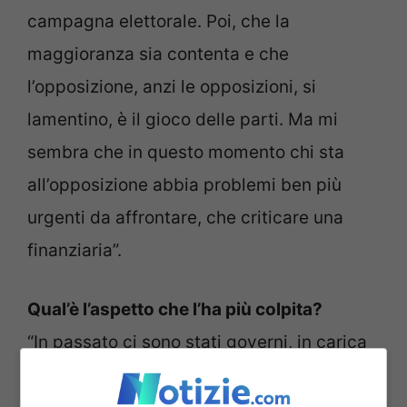
campagna elettorale. Poi, che la
maggioranza sia contenta e che
l’opposizione, anzi le opposizioni, si
lamentino, è il gioco delle parti. Ma mi
sembra che in questo momento chi sta
all’opposizione abbia problemi ben più
urgenti da affrontare, che criticare una
finanziaria”.
Qual’è l’aspetto che l’ha più colpita?
“In passato ci sono stati governi, in carica
già da diversi mesi, che sono arrivati al