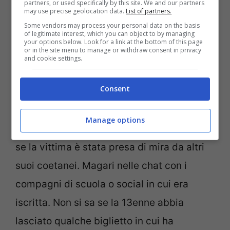
partners, or used specifically by this site. We and our partners
may use precise geolocation data.
List of partners.
Some vendors may process your personal data on the basis
of legitimate interest, which you can object to by managing
your options below. Look for a link at the bottom of this page
or in the site menu to manage or withdraw consent in privacy
and cookie settings.
Consent
Carabinieri (Ansa Foto)
Manage options
Adesso gli inquirenti cercheranno di capire
se la vittima è stata presa di mira da altri
suoi coetanei. Magari nelle chat con i
compagni di scuola o social in cui era
iscritta. Non si sa se la 13enne abbia
lasciato qualche biglietto in cui ha