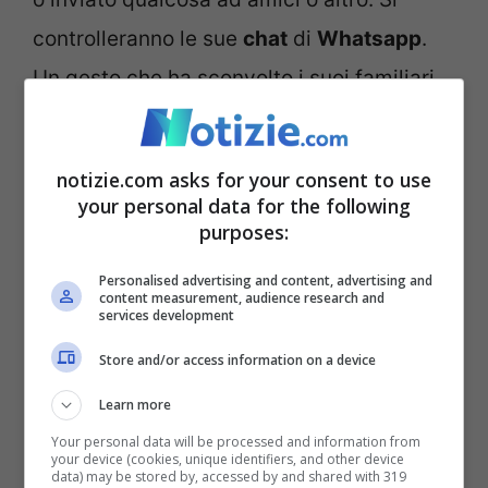
controlleranno le sue
chat
di
Whatsapp
.
Un gesto che ha sconvolto i suoi familiari.
In molti la descrivono coma una ragazzina
normale, affettuosa con il fratellino e con
notizie.com asks for your consent to use
chi conosceva. Il rapporto con la famiglia
your personal data for the following
purposes:
era normale. Quindi questo porta alla pista
riportata in precedenza.
Personalised advertising and content, advertising and
content measurement, audience research and
services development
Ragazzina suicida a 13
Store and/or access information on a device
anni, ombra del bullismo?
Learn more
Your personal data will be processed and information from
your device (cookies, unique identifiers, and other device
data) may be stored by, accessed by and shared with 319