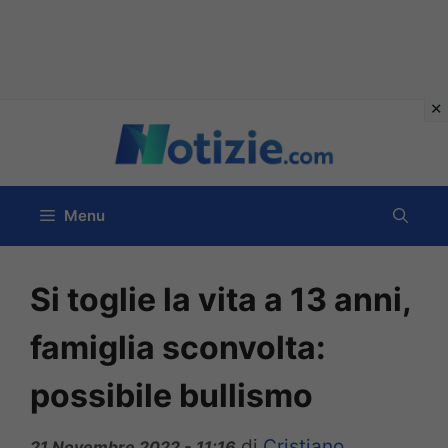
Vai
al
contenuto
Menu
Si toglie la vita a 13 anni,
famiglia sconvolta:
possibile bullismo
di
Cristiano
21 Novembre 2022 - 11:16