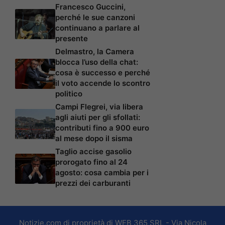
Francesco Guccini,
perché le sue canzoni
continuano a parlare al
presente
Delmastro, la Camera
blocca l’uso della chat:
cosa è successo e perché
il voto accende lo scontro
politico
Campi Flegrei, via libera
agli aiuti per gli sfollati:
contributi fino a 900 euro
al mese dopo il sisma
Taglio accise gasolio
prorogato fino al 24
agosto: cosa cambia per i
prezzi dei carburanti
Notizie.com di proprietà di WEB 365 SRL - Via Nicola