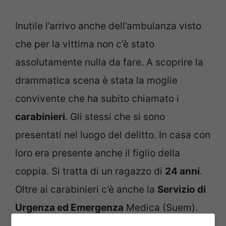
Inutile l’arrivo anche dell’ambulanza visto
che per la vittima non c’è stato
assolutamente nulla da fare. A scoprire la
drammatica scena è stata la moglie
convivente che ha subito chiamato i
carabinieri
. Gli stessi che si sono
presentati nel luogo del delitto. In casa con
loro era presente anche il figlio della
coppia. Si tratta di un ragazzo di
24 anni
.
Oltre ai carabinieri c’è anche la
Servizio di
Urgenza ed Emergenza
Medica (Suem).