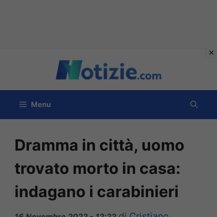
Vai
al
contenuto
Menu
Dramma in città, uomo
trovato morto in casa:
indagano i carabinieri
di
Cristiano
16 Novembre 2022 - 12:22