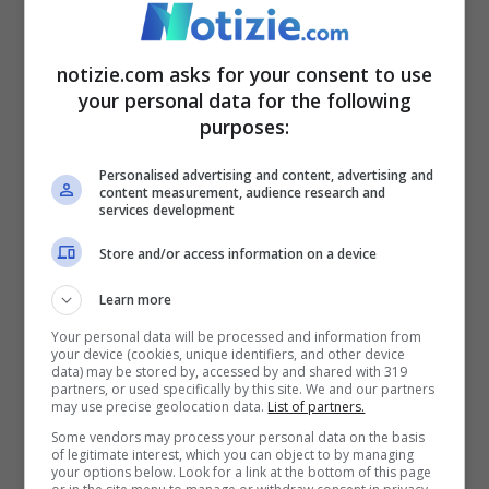
Treviso, uomo trovato
morto in casa: indagano i
notizie.com asks for your consent to use
your personal data for the following
carabinieri
purposes:
Personalised advertising and content, advertising and
content measurement, audience research and
services development
Store and/or access information on a device
Learn more
Your personal data will be processed and information from
your device (cookies, unique identifiers, and other device
data) may be stored by, accessed by and shared with 319
partners, or used specifically by this site. We and our partners
may use precise geolocation data.
List of partners.
Carabinieri (Ansa Foto)
Some vendors may process your personal data on the basis
of legitimate interest, which you can object to by managing
your options below. Look for a link at the bottom of this page