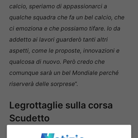
calcio, speriamo di appassionarci a
qualche squadra che fa un bel calcio, che
ci emoziona e che possiamo tifare. Io da
addetto ai lavori guarderò tanti altri
aspetti, come le proposte, innovazioni e
qualcosa di nuovo. Però credo che
comunque sarà un bel Mondiale perché
riserverà delle sorprese
”.
Legrottaglie sulla corsa
Scudetto