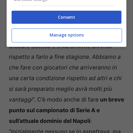
Prima di tutto perché è giocato in un mese
particolare, quindi dobbiamo aspettarci
Consent
delle conseguenze da questa scelta. E
soprattutto per via del pre-Mondiale.
Manage options
Giocare adesso è chiaramente diverso
rispetto a farlo a fine stagione. Abbiamo a
che fare con giocatori che arriveranno in
una certa condizione rispetto ad altri e chi
si sarà preparato meglio avrà molti più
vantaggi
”. C’è modo anche di fare
un breve
punto sul campionato di Serie A e
sull’attuale dominio del Napoli
:
“
Inizialmente nessuno se lo aspettava, ma