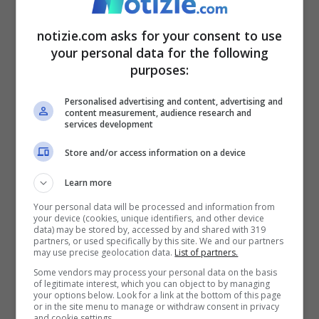
notizie.com asks for your consent to use
your personal data for the following
purposes:
Personalised advertising and content, advertising and
content measurement, audience research and
services development
Store and/or access information on a device
Learn more
Nicola Legrottaglie con la maglia della Nazionale (Ansa)
Your personal data will be processed and information from
your device (cookies, unique identifiers, and other device
Legrottaglie, a margine della Partita per la
data) may be stored by, accessed by and shared with 319
partners, or used specifically by this site. We and our partners
Pace
, è poi entrato nello specifico: “
Sono
may use precise geolocation data.
List of partners.
Some vendors may process your personal data on the basis
convinto che ci sarà una squadra che sarà
of legitimate interest, which you can object to by managing
your options below. Look for a link at the bottom of this page
la sorpresa che tutti non si aspettano.
or in the site menu to manage or withdraw consent in privacy
and cookie settings.