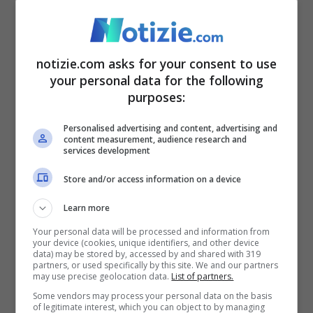
notizie.com asks for your consent to use
your personal data for the following
purposes:
Personalised advertising and content, advertising and
content measurement, audience research and
Un video inchioda la suora a Ischia (Ansafoto)
services development
Store and/or access information on a device
Dalle indagini è emerso un quadro di
violenze da parte delle religiose.
Schiaffi,
Learn more
ciabatte sulle mani, capelli tirati.
A fare
Your personal data will be processed and information from
your device (cookies, unique identifiers, and other device
data) may be stored by, accessed by and shared with 319
esplodere il caso è stato un video, l’unico
partners, or used specifically by this site. We and our partners
may use precise geolocation data.
List of partners.
registrato, perché ai giovani ospiti veniva
Some vendors may process your personal data on the basis
imposto il silenzio oltre al sequestro degli
of legitimate interest, which you can object to by managing