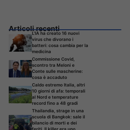
Articoli recenti
L’IA ha creato 16 nuovi
virus che divorano i
batteri: cosa cambia per la
medicina
Commissione Covid,
scontro tra Meloni e
Conte sulle mascherine:
cosa è accaduto
Caldo estremo Italia, altri
10 giorni di afa: temporali
al Nord e temperature
record fino a 48 gradi
Thailandia, strage in una
scuola di Bangkok: sale il
bilancio di morti e dei
feriti. Il killer era uno