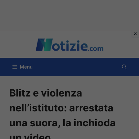
Vai
al
contenuto
Menu
Blitz e violenza
nell’istituto: arrestata
una suora, la inchioda
un video