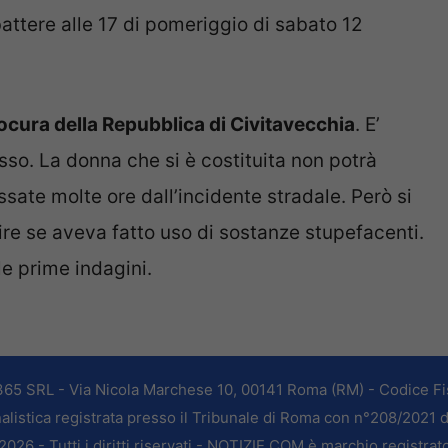
battere alle 17 di pomeriggio di sabato 12
ocura della Repubblica di Civitavecchia
. E’
sso. La donna che si è costituita non potrà
assate molte ore dall’incidente stradale. Però si
re se aveva fatto uso di sostanze stupefacenti.
le prime indagini.
365 SRL - Via Nicola Marchese 10, 00141 Roma (RM) - Codice Fis
alistica registrata presso il Tribunale di Roma con n°208/2021 
026 - Tutti i diritti riservati - NOTIZIE.COM è marchio registrat