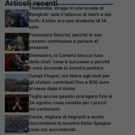
Articoli recenti
Thailandia, strage in una scuola di
Bangkok: sale il bilancio di morti e dei
feriti. Il killer era uno studente di 14
anni
Francesco Guccini, perché le sue
canzoni continuano a parlare al
presente
Delmastro, la Camera blocca l’uso
della chat: cosa è successo e perché
il voto accende lo scontro politico
Campi Flegrei, via libera agli aiuti per
gli sfollati: contributi fino a 900 euro
al mese dopo il sisma
Taglio accise gasolio prorogato fino al
24 agosto: cosa cambia per i prezzi
dei carburanti
Ceuta, migliaia di migranti a nuoto
riaccendono lo scontro Italia-Spagna:
cosa sta succedendo