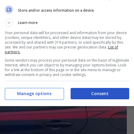
 caccia. Alcuni pezzi della sua auto erano
Store and/or access information on a device
Learn more
Your personal data will be processed and information from your device
estito ed ucciso: costituisce
(cookies, unique identifiers, and other device data) may be stored by,
accessed by and shared with 319 partners, or used specifically by this
site. We and our partners may use precise geolocation data.
List of
partners.
Some vendors may process your personal data on the basis of legitimate
interest, which you can object to by managing your options below. Look
for a link at the bottom of this page or in the site menu to manage or
withdraw consent in privacy and cookie settings.
Manage options
Consent