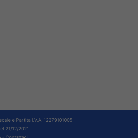
cale e Partita I.V.A. 12279101005
del 21/12/2021
o -
Contattaci