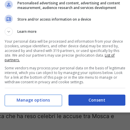
Personalised advertising and content, advertising and content
measurement, audience research and services development
Store and/or access information on a device
dere diga dichiara guerra al mondo
“.
Learn more
Your personal data will be processed and information from your device
(cookies, unique identifiers, and other device data) may be stored by,
za, Jens Stoltenberg: “
Continueremo a dare
accessed by and shared with 319 partners, or used specifically by this
site. We and our partners may use precise geolocation data.
List of
ecessario
“.
partners.
Some vendors may process your personal data on the basis of legitimate
interest, which you can object to by managing your options below. Look
on possiamo né negare né confermare ritiro da
for a link at the bottom of this page or in the site menu to manage or
withdraw consent in privacy and cookie settings.
Manage options
Consent
ata fatta ‘saltare in aria’ a Kakhovka, proprio
ica che ha reso celebri le accuse tra Mosca e