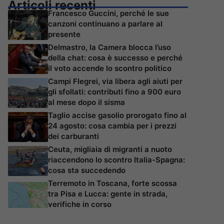
Articoli recenti
Francesco Guccini, perché le sue
canzoni continuano a parlare al
presente
Delmastro, la Camera blocca l’uso
della chat: cosa è successo e perché
il voto accende lo scontro politico
Campi Flegrei, via libera agli aiuti per
gli sfollati: contributi fino a 900 euro
al mese dopo il sisma
Taglio accise gasolio prorogato fino al
24 agosto: cosa cambia per i prezzi
dei carburanti
Ceuta, migliaia di migranti a nuoto
riaccendono lo scontro Italia-Spagna:
cosa sta succedendo
Terremoto in Toscana, forte scossa
tra Pisa e Lucca: gente in strada,
verifiche in corso