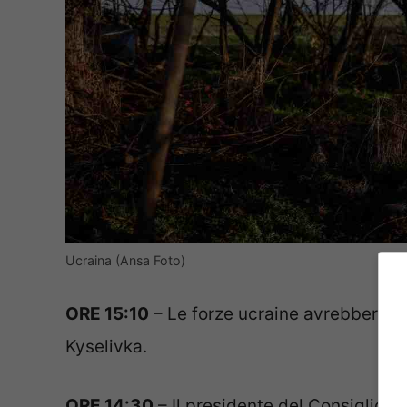
Ucraina (Ansa Foto)
ORE 15:10
– Le forze ucraine avrebbero ric
Kyselivka.
ORE 14:30
– Il presidente del Consiglio, G