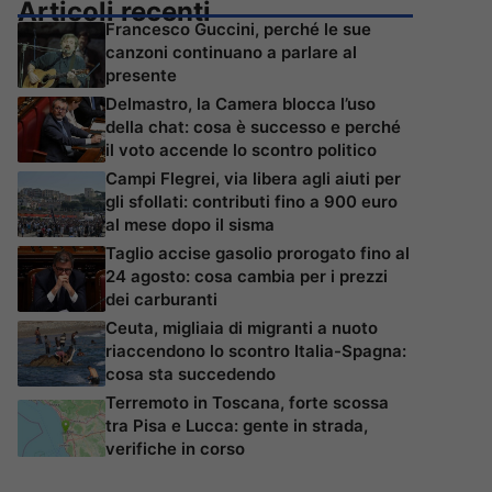
Articoli recenti
Francesco Guccini, perché le sue
canzoni continuano a parlare al
presente
Delmastro, la Camera blocca l’uso
della chat: cosa è successo e perché
il voto accende lo scontro politico
Campi Flegrei, via libera agli aiuti per
gli sfollati: contributi fino a 900 euro
al mese dopo il sisma
Taglio accise gasolio prorogato fino al
24 agosto: cosa cambia per i prezzi
dei carburanti
Ceuta, migliaia di migranti a nuoto
riaccendono lo scontro Italia-Spagna:
cosa sta succedendo
Terremoto in Toscana, forte scossa
tra Pisa e Lucca: gente in strada,
verifiche in corso