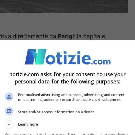
arriva direttamente da
Parigi
: la capitale
ng
di attraccare a
Marsiglia
. A confermarlo
Il tutto si dovrebbe verificare tra la notte di
tempo impiegherà la nave a lasciare il sud del
notizie.com asks for your consent to use your
personal data for the following purposes:
Personalised advertising and content, advertising and content
 ci sarà alcun tipo di selezione. A differenza
measurement, audience research and services development
sbarco verrà svolto con la supervisione della
Store and/or access information on a device
lla nave saranno registrati come richiedenti
Learn more
ciò: a confermarlo sono le stesse autorità
Your personal data will be processed and information from your device