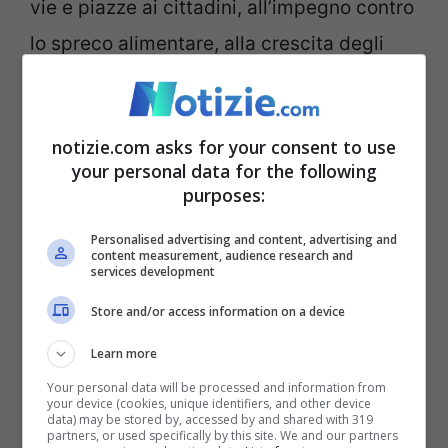
vie e piazze ai cittadini, all’impegno contro
lo spreco alimentare, alla crescita degli
spazi naturali.
Ma una lettura attenta delle
aree urbane
si intuiscono anche le tante
notizie.com asks for your consent to use
emergenze, criticità e le troppe situazioni
your personal data for the following
ambientali scadenti o pessime, a
purposes:
cominciare dall’allarme smog o dal ciclo
Personalised advertising and content, advertising and
content measurement, audience research and
dei rifiuti
che in tante città, anche molto
services development
importanti, è a quasi arrivato al collasso.
Store and/or access information on a device
Learn more
Your personal data will be processed and information from
your device (cookies, unique identifiers, and other device
data) may be stored by, accessed by and shared with 319
partners, or used specifically by this site. We and our partners