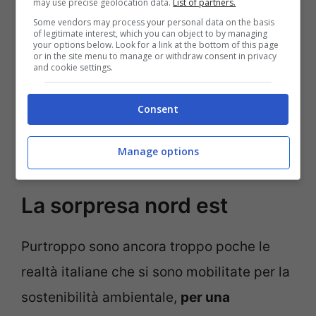
may use precise geolocation data.
List of partners.
Some vendors may process your personal data on the basis
of legitimate interest, which you can object to by managing
your options below. Look for a link at the bottom of this page
or in the site menu to manage or withdraw consent in privacy
and cookie settings.
Consent
La classifica delle città più green d’Italia premia il nord est
Manage options
–
La sorpresa nord est
Purtroppo sono ancora troppo poche le
realtà italiane che si sono mobilitate per la
sostenibilità ambientale,
per una