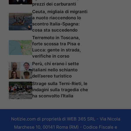
prezzi dei carburanti
Ceuta, migliaia di migranti
a nuoto riaccendono lo
scontro Italia-Spagna:
cosa sta succedendo
Terremoto in Toscana,
forte scossa tra Pisa e
Lucca: gente in strada,
verifiche in corso
Perù, chi erano i sette
italiani nello schianto
dell’aereo turistico
Strage sulla Terni-Rieti, le
indagini sulla tragedia che
ha sconvolto l’Italia
Notizie.com di proprietà di WEB 365 SRL - Via Nicola
Marchese 10, 00141 Roma (RM) - Codice Fiscale e