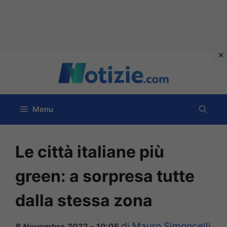
Vai
al
contenuto
Menu
Le città italiane più
green: a sorpresa tutte
dalla stessa zona
di
Mauro Simoncelli
8 Novembre 2022 - 10:05